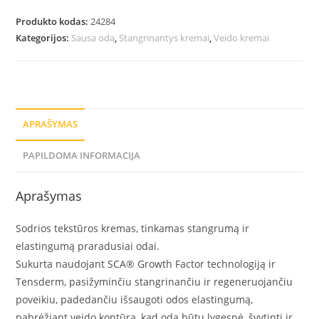
Produkto kodas:
24284
Kategorijos:
Sausa oda
,
Stangrinantys kremai
,
Veido kremai
APRAŠYMAS
PAPILDOMA INFORMACIJA
Aprašymas
Sodrios tekstūros kremas, tinkamas stangrumą ir
elastingumą praradusiai odai.
Sukurta naudojant SCA® Growth Factor technologiją ir
Tensderm, pasižyminčiu stangrinančiu ir regeneruojančiu
poveikiu, padedančiu išsaugoti odos elastingumą,
pabrėžiant veido kontūrą, kad oda būtų lygesnė, švytinti ir