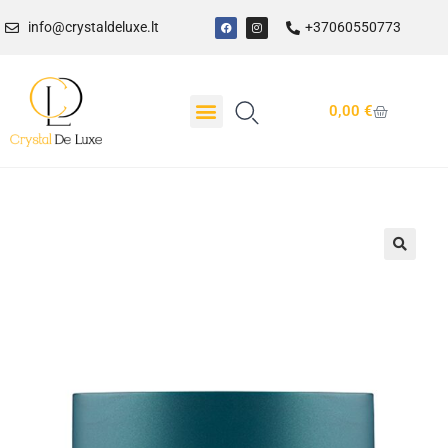
info@crystaldeluxe.lt
+37060550773
0,00
€
Dovanų Kuponas
🔍