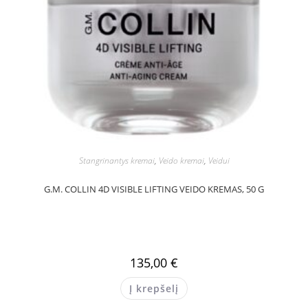
Stangrinantys kremai
,
Veido kremai
,
Veidui
G.M. COLLIN 4D VISIBLE LIFTING VEIDO KREMAS, 50 G
135,00
€
Į krepšelį