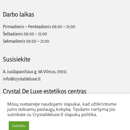
Darbo laikas
Pirmadienis – Penktadienis 08:00 – 21:00
Šeštadienis 08:00 – 21:00
Sekmadienis 08:00 – 21:00
Susisiekite
A. Juožapavičiaus g. 9A Vilnius, 09311
info@crystaldeluxe.lt
Crystal De Luxe estetikos centras
2022 Crystal De Luxe estetikos centras. Visos teisės saugomos.
Mūsų svetainėje naudojami slapukai, kad užtikrintume
jums teikiamų paslaugų kokybę. Tęsdami naršymą jūs
sutinkate su Crystaldeluxe.lt slapukų politika.
Web Ideas:
Artix.lt
Sutinku