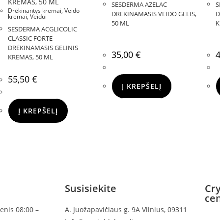
SESDERMA AZELAC
S
Drėkinantys kremai
,
Veido
DRĖKINAMASIS VEIDO GELIS,
D
kremai
,
Veidui
50 ML
K
SESDERMA ACGLICOLIC
CLASSIC FORTE
DRĖKINAMASIS GELINIS
35,00
€
KREMAS, 50 ML
55,50
€
Į KREPŠELĮ
Į KREPŠELĮ
Susisiekite
Cry
ce
enis 08:00 –
A. Juožapavičiaus g. 9A Vilnius, 09311