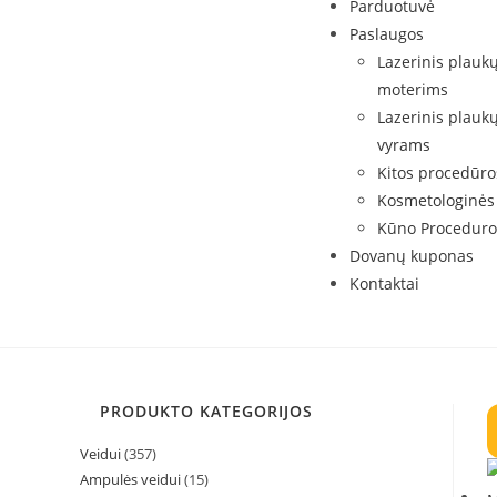
Parduotuvė
Paslaugos
Lazerinis plauk
moterims
Lazerinis plauk
vyrams
Kitos procedūro
Kosmetologinės
Kūno Proceduro
Dovanų kuponas
Kontaktai
PRODUKTO KATEGORIJOS
Veidui
(357)
Ampulės veidui
(15)