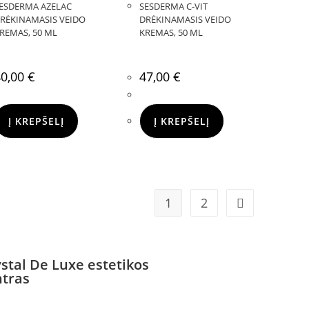
ESDERMA AZELAC
SESDERMA C-VIT
RĖKINAMASIS VEIDO
DRĖKINAMASIS VEIDO
REMAS, 50 ML
KREMAS, 50 ML
40,00
€
47,00
€
Į KREPŠELĮ
Į KREPŠELĮ
1
2
stal De Luxe estetikos
ntras