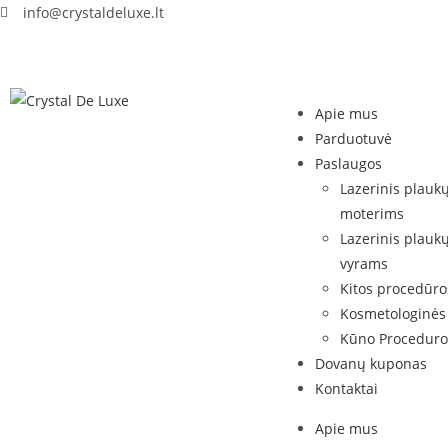
info@crystaldeluxe.lt
Apie mus
Parduotuvė
Paslaugos
Lazerinis plauk
moterims
Lazerinis plauk
vyrams
Kitos procedūro
Kosmetologinės
Kūno Proceduro
Dovanų kuponas
Kontaktai
Apie mus