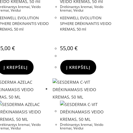
rėkinantys kremai
,
Veido
Drėkinantys kremai
,
Veido
remai
,
Veidui
kremai
,
Veidui
EENWELL EVOLUTION
KEENWELL EVOLUTION
PHERE DRĖKINANTIS VEIDO
SPHERE DRĖKINANTIS VEIDO
REMAS, 50 ml
KREMAS, 50 ml
55,00
€
55,00
€
Į KREPŠELĮ
Į KREPŠELĮ
rėkinantys kremai
,
Veido
Drėkinantys kremai
,
Veido
remai
,
Veidui
kremai
,
Veidui