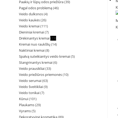
Paakių ir lūpų odos priežiūra
(39)
Pagal odos problemą
(46)
Veido dulksnos
(4)
Veido kaukės
(26)
Veido kremai
(111)
Dieniniai kremai
(7)
Drėkinantys kremai
(23)
Kremai nuo raukšlių
(14)
Naktiniai kremai
(8)
Spalvą suteikiantys veido kremai
(5)
Stangrinantys kremai
(6)
Veido prausikliai
(33)
Veido priežiūros priemonės
(10)
Veido serumai
(63)
Veido šveitikliai
(9)
Veido tonikai
(7)
Kūnui
(101)
Plaukams
(29)
Vyrams
(5)
Dekoratyvinė kosmetika
(89)