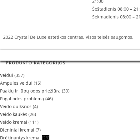
21:00
Šeštadienis 08:00 – 21
Sekmadienis 08:00 – 2
2022 Crystal De Luxe estetikos centras. Visos teisės saugomos.
PRODUKTO KATEGORIJOS
Veidui
(357)
Ampulės veidui
(15)
Paakių ir lūpų odos priežiūra
(39)
Pagal odos problemą
(46)
Veido dulksnos
(4)
Veido kaukės
(26)
Veido kremai
(111)
Dieniniai kremai
(7)
Drėkinantys kremai
(23)