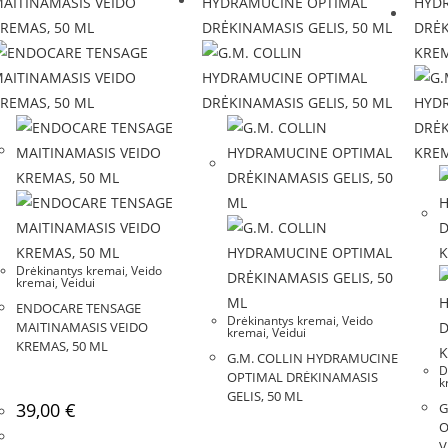
Drėkinantys kremai
,
Veido
kremai
,
Veidui
ENDOCARE TENSAGE
Drėkinantys kremai
,
Veido
MAITINAMASIS VEIDO
kremai
,
Veidui
KREMAS, 50 ML
G.M. COLLIN HYDRAMUCINE
D
OPTIMAL DRĖKINAMASIS
k
GELIS, 50 ML
39,00
€
G
O
V