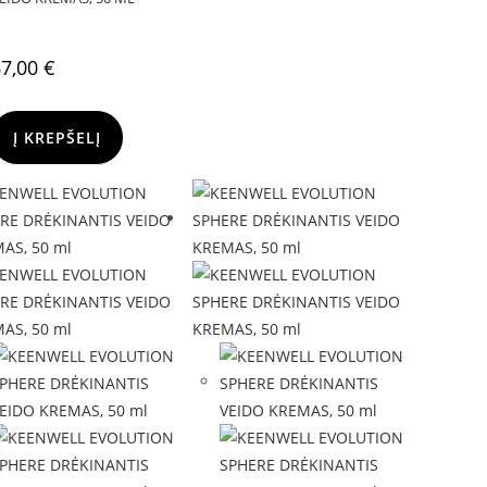
67,00
€
Į KREPŠELĮ