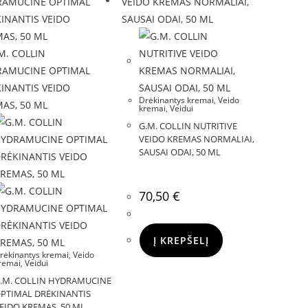
Drėkinantys kremai
,
Veido
kremai
,
Veidui
G.M. COLLIN NUTRITIVE
VEIDO KREMAS NORMALIAI,
SAUSAI ODAI, 50 ML
70,50
€
Į KREPŠELĮ
rėkinantys kremai
,
Veido
remai
,
Veidui
.M. COLLIN HYDRAMUCINE
PTIMAL DRĖKINANTIS
EIDO KREMAS, 50 ML