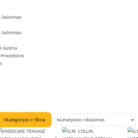
ų šalinimas
ų šalinimas
s lazeriu
 Procedūros
s
Kategorijos ir filtrai