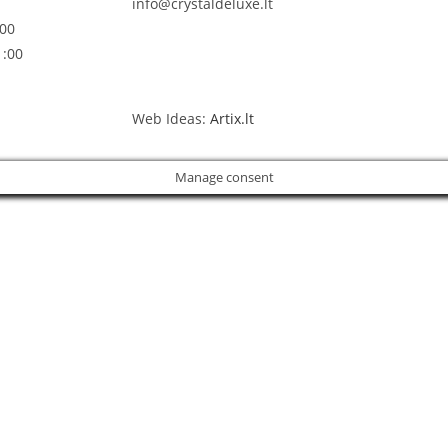
info@crystaldeluxe.lt
:00
1:00
Web Ideas:
Artix.lt
Manage consent