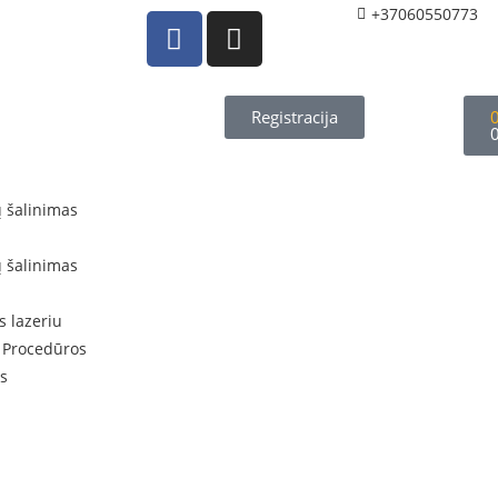
+37060550773
Registracija
ų šalinimas
ų šalinimas
s lazeriu
 Procedūros
s