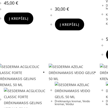
45,00
€
D
30,00
€
k
K
Į KREPŠELĮ
S
K
Į KREPŠELĮ
Drėkinantys kremai
,
Veido
D
kremai
,
Veidui
k