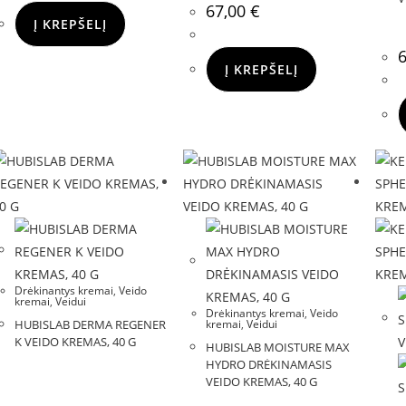
67,00
€
Į KREPŠELĮ
Į KREPŠELĮ
Drėkinantys kremai
,
Veido
kremai
,
Veidui
Drėkinantys kremai
,
Veido
HUBISLAB DERMA REGENER
kremai
,
Veidui
K VEIDO KREMAS, 40 G
HUBISLAB MOISTURE MAX
HYDRO DRĖKINAMASIS
VEIDO KREMAS, 40 G