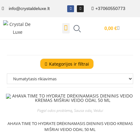
info@crystaldeluxe.lt
+37060550773
0,00
€
Dovanų Kuponas
Kategorijos ir filtrai
Pagal odos problemą
,
Sausa oda
,
Veidui
AHAVA TIME TO HYDRATE DRĖKINAMASIS DIENINIS VEIDO KREMAS
MIŠRIAI VEIDO ODAI, 50 ML