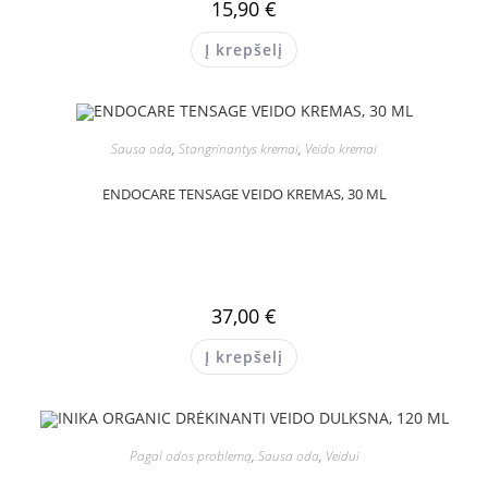
15,90
€
Į krepšelį
Sausa oda
,
Stangrinantys kremai
,
Veido kremai
ENDOCARE TENSAGE VEIDO KREMAS, 30 ML
37,00
€
Į krepšelį
Pagal odos problemą
,
Sausa oda
,
Veidui