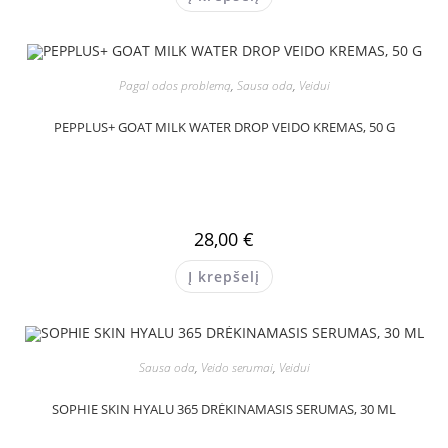
Pagal odos problemą
,
Sausa oda
,
Veidui
PEPPLUS+ GOAT MILK WATER DROP VEIDO KREMAS, 50 G
28,00
€
Į krepšelį
Sausa oda
,
Veido serumai
,
Veidui
SOPHIE SKIN HYALU 365 DRĖKINAMASIS SERUMAS, 30 ML