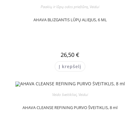
Paakių ir lūpų odos priežiūra
,
Veidui
AHAVA BLIZGANTIS LŪPŲ ALIEJUS, 6 ML
26,50
€
Į krepšelį
Veido šveitikliai
,
Veidui
AHAVA CLEANSE REFINING PURVO ŠVEITIKLIS, 8 ml