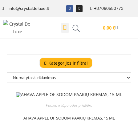
info@crystaldeluxe.lt
+37060550773
0,00
€
Dovanų Kuponas
Kategorijos ir filtrai
Paakių ir lūpų odos priežiūra
AHAVA APPLE OF SODOM PAAKIŲ KREMAS, 15 ML