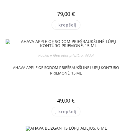
79,00
€
Į krepšelį
Paakių ir lūpų odos priežiūra
,
Veidui
AHAVA APPLE OF SODOM PRIEŠRAUKŠLINĖ LŪPŲ KONTŪRO
PRIEMONĖ, 15 ML
49,00
€
Į krepšelį