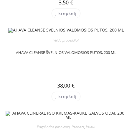
3,50
€
Į krepšelį
Veido prausikliai
AHAVA CLEANSE ŠVELNIOS VALOMOSIOS PUTOS, 200 ML
38,00
€
Į krepšelį
Pagal odos problemą
,
Psoriazė
,
Veidui