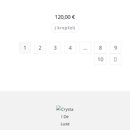
120,00
€
Į krepšelį
1
2
3
4
…
8
9
10