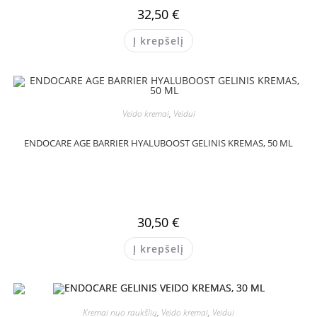
32,50
€
Į krepšelį
Veido kremai
,
Veidui
ENDOCARE AGE BARRIER HYALUBOOST GELINIS KREMAS, 50 ML
30,50
€
Į krepšelį
Kremai nuo raukšlių
,
Veido kremai
,
Veidui