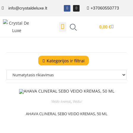
info@crystaldeluxe.lt
+37060550773
0,00
€
Dovanų Kuponas
Kategorijos ir filtrai
Veido kremai
,
Veidui
AHAVA CLINERAL SEBO VEIDO KREMAS, 50 ML