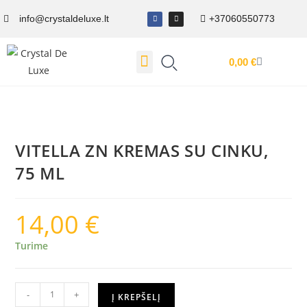
info@crystaldeluxe.lt
+37060550773
0,00
€
Dovanų Kuponas
VITELLA ZN KREMAS SU CINKU,
75 ML
14,00
€
Turime
-
+
Į KREPŠELĮ