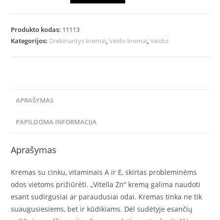
Produkto kodas:
11113
Kategorijos:
Drėkinantys kremai
,
Veido kremai
,
Veidui
APRAŠYMAS
PAPILDOMA INFORMACIJA
Aprašymas
Kremas su cinku, vitaminais A ir E, skirtas probleminėms
odos vietoms prižiūrėti. „Vitella Zn“ kremą galima naudoti
esant sudirgusiai ar paraudusiai odai. Kremas tinka ne tik
suaugusiesiems, bet ir kūdikiams. Dėl sudėtyje esančių