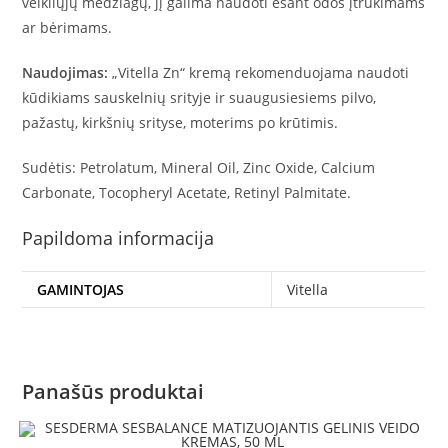
veikliųjų medžiagų, jį galima naudoti esant odos įtrūkimams
ar bėrimams.
Naudojimas:
„Vitella Zn“ kremą rekomenduojama naudoti
kūdikiams sauskelnių srityje ir suaugusiesiems pilvo,
pažastų, kirkšnių srityse, moterims po krūtimis.
Sudėtis: Petrolatum, Mineral Oil, Zinc Oxide, Calcium
Carbonate, Tocopheryl Acetate, Retinyl Palmitate.
Papildoma informacija
GAMINTOJAS
Vitella
Panašūs produktai