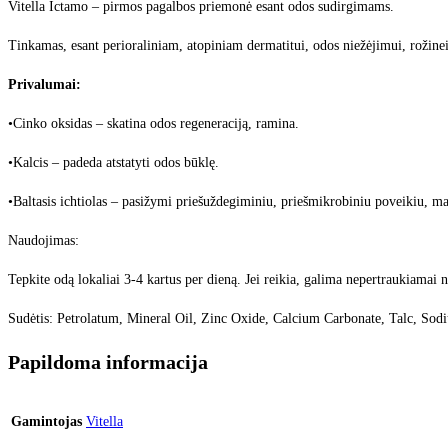
Vitella Ictamo – pirmos pagalbos priemonė esant odos sudirgimams.
Tinkamas, esant perioraliniam, atopiniam dermatitui, odos niežėjimui, rožinei,
Privalumai:
•Cinko oksidas – skatina odos regeneraciją, ramina.
•Kalcis – padeda atstatyti odos būklę.
•Baltasis ichtiolas – pasižymi priešuždegiminiu, priešmikrobiniu poveikiu, ma
Naudojimas:
Tepkite odą lokaliai 3-4 kartus per dieną. Jei reikia, galima nepertraukiamai n
Sudėtis: Petrolatum, Mineral Oil, Zinc Oxide, Calcium Carbonate, Talc, Sodi
Papildoma informacija
Gamintojas
Vitella