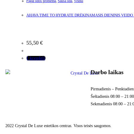
Pagal odos problemą
,
Sausa oda
,
Veidui
AHAVA TIME TO HYDRATE DRĖKINAMASIS DIENINIS VEIDO 
55,50
€
Į krepšelį
Darbo laikas
Pirmadienis – Penktadien
Šeštadienis 08:00 – 21:00
Sekmadienis 08:00 – 21:
2022 Crystal De Luxe estetikos centras. Visos teisės saugomos.