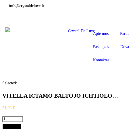
info@crystaldeluxe.lt
Apie mus
Pard
Paslaugos
Dova
Kontaktai
Selected:
VITELLA ICTAMO BALTOJO ICHTIOLO…
21,00
€
Į krepšelį