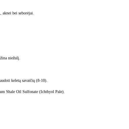
 aknei bei seborėjai.
žina niežulį.
audoti keletą savaičių (8-10).
um Shale Oil Sulfonate (Ichthyol Pale).