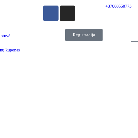
+37060550773
Registracija
uotuvė
nų kuponas