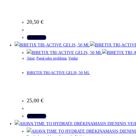
20,50
€
Į krepšelį
Aknė
,
Pagal odos problemą
,
Veidui
BIRETIX TRI-ACTIVE GELIS, 50 ML
25,00
€
Į krepšelį