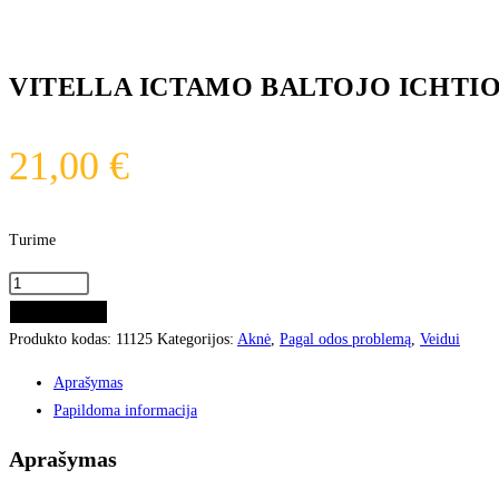
VITELLA ICTAMO BALTOJO ICHTIOL
21,00
€
Turime
Į KREPŠELĮ
Produkto kodas:
11125
Kategorijos:
Aknė
,
Pagal odos problemą
,
Veidui
Aprašymas
Papildoma informacija
Aprašymas