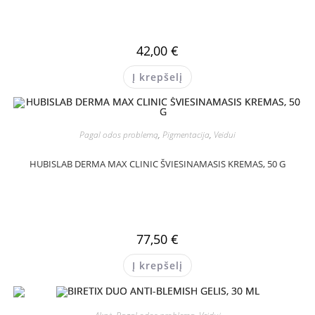
42,00
€
Į krepšelį
Pagal odos problemą
,
Pigmentacija
,
Veidui
HUBISLAB DERMA MAX CLINIC ŠVIESINAMASIS KREMAS, 50 G
77,50
€
Į krepšelį