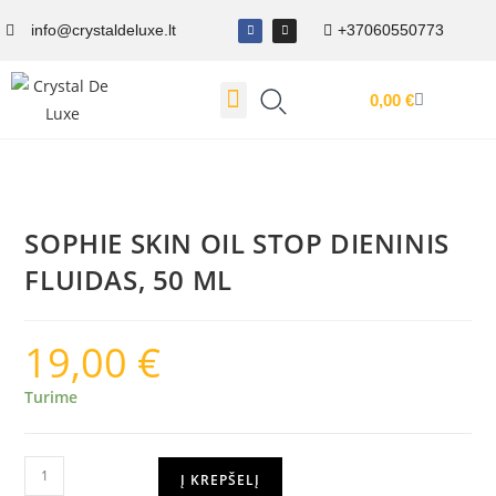
info@crystaldeluxe.lt
+37060550773
0,00
€
Dovanų Kuponas
SOPHIE SKIN OIL STOP DIENINIS
FLUIDAS, 50 ML
19,00
€
Turime
Į KREPŠELĮ