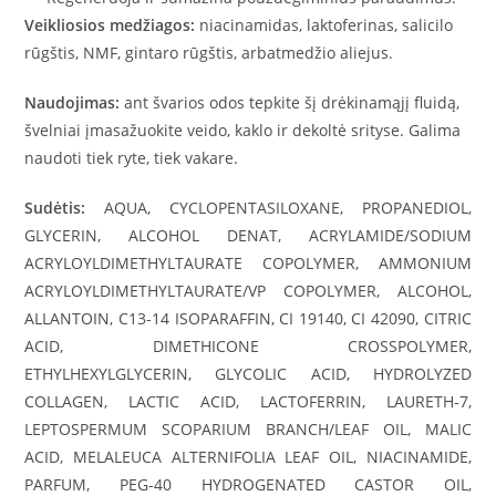
Veikliosios medžiagos:
niacinamidas, laktoferinas, salicilo
rūgštis, NMF, gintaro rūgštis, arbatmedžio aliejus.
Naudojimas:
ant švarios odos tepkite šį drėkinamąjį fluidą,
švelniai įmasažuokite veido, kaklo ir dekoltė srityse. Galima
naudoti tiek ryte, tiek vakare.
Sudėtis:
AQUA, CYCLOPENTASILOXANE, PROPANEDIOL,
GLYCERIN, ALCOHOL DENAT, ACRYLAMIDE/SODIUM
ACRYLOYLDIMETHYLTAURATE COPOLYMER, AMMONIUM
ACRYLOYLDIMETHYLTAURATE/VP COPOLYMER, ALCOHOL,
ALLANTOIN, C13-14 ISOPARAFFIN, CI 19140, CI 42090, CITRIC
ACID, DIMETHICONE CROSSPOLYMER,
ETHYLHEXYLGLYCERIN, GLYCOLIC ACID, HYDROLYZED
COLLAGEN, LACTIC ACID, LACTOFERRIN, LAURETH-7,
LEPTOSPERMUM SCOPARIUM BRANCH/LEAF OIL, MALIC
ACID, MELALEUCA ALTERNIFOLIA LEAF OIL, NIACINAMIDE,
PARFUM, PEG-40 HYDROGENATED CASTOR OIL,