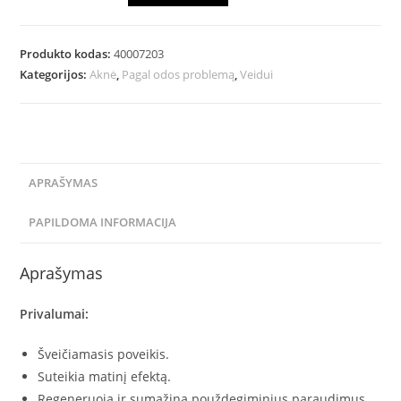
Produkto kodas:
40007203
Kategorijos:
Aknė
,
Pagal odos problemą
,
Veidui
APRAŠYMAS
PAPILDOMA INFORMACIJA
Aprašymas
Privalumai:
Šveičiamasis poveikis.
Suteikia matinį efektą.
Regeneruoja ir sumažina použdegiminius paraudimus.