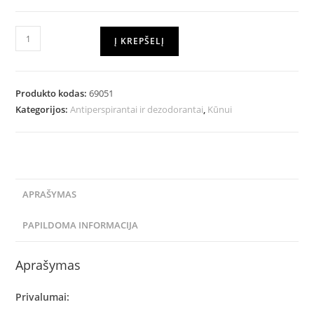
Į KREPŠELĮ
Produkto kodas:
69051
Kategorijos:
Antiperspirantai ir dezodorantai
,
Kūnui
APRAŠYMAS
PAPILDOMA INFORMACIJA
Aprašymas
Privalumai: