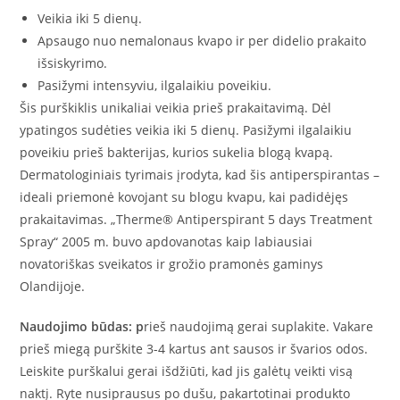
Veikia iki 5 dienų.
Apsaugo nuo nemalonaus kvapo ir per didelio prakaito
išsiskyrimo.
Pasižymi intensyviu, ilgalaikiu poveikiu.
Šis purškiklis unikaliai veikia prieš prakaitavimą. Dėl
ypatingos sudėties veikia iki 5 dienų. Pasižymi ilgalaikiu
poveikiu prieš bakterijas, kurios sukelia blogą kvapą.
Dermatologiniais tyrimais įrodyta, kad šis antiperspirantas –
ideali priemonė kovojant su blogu kvapu, kai padidėjęs
prakaitavimas. „Therme® Antiperspirant 5 days Treatment
Spray“ 2005 m. buvo apdovanotas kaip labiausiai
novatoriškas sveikatos ir grožio pramonės gaminys
Olandijoje.
Naudojimo būdas: p
rieš naudojimą gerai suplakite. Vakare
prieš miegą purškite 3-4 kartus ant sausos ir švarios odos.
Leiskite purškalui gerai išdžiūti, kad jis galėtų veikti visą
naktį. Ryte nusiprausus po dušu, pakartotinai produkto