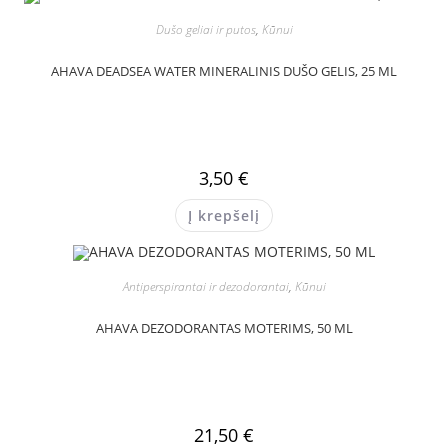
Dušo geliai ir putos
,
Kūnui
AHAVA DEADSEA WATER MINERALINIS DUŠO GELIS, 25 ML
3,50
€
Į krepšelį
Antiperspirantai ir dezodorantai
,
Kūnui
AHAVA DEZODORANTAS MOTERIMS, 50 ML
21,50
€