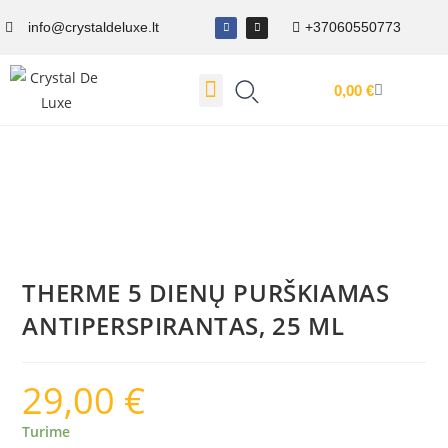
info@crystaldeluxe.lt
+37060550773
0,00
€
Dovanų Kuponas
THERME 5 DIENŲ PURŠKIAMAS
ANTIPERSPIRANTAS, 25 ML
29,00
€
Turime