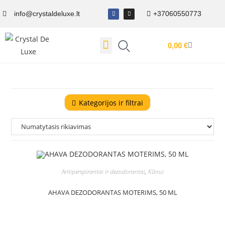
info@crystaldeluxe.lt
+37060550773
0,00
€
Dovanų Kuponas
Kategorijos ir filtrai
Antiperspirantai ir dezodorantai
,
Kūnui
AHAVA DEZODORANTAS MOTERIMS, 50 ML