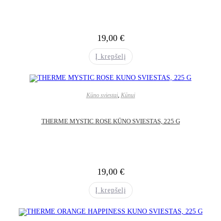
19,00
€
Į krepšelį
Kūno sviestai
,
Kūnui
THERME MYSTIC ROSE KŪNO SVIESTAS, 225 G
19,00
€
Į krepšelį