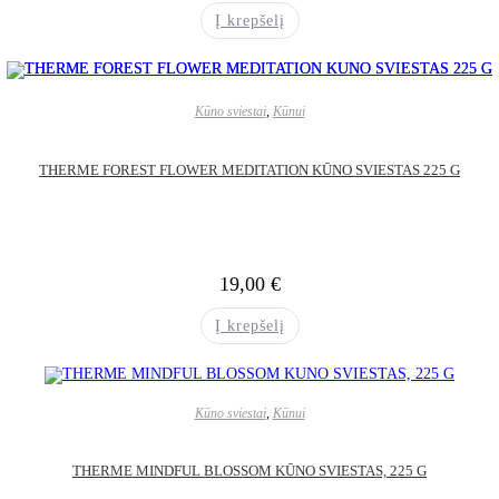
Į krepšelį
Kūno sviestai
,
Kūnui
THERME FOREST FLOWER MEDITATION KŪNO SVIESTAS 225 G
19,00
€
Į krepšelį
Kūno sviestai
,
Kūnui
THERME MINDFUL BLOSSOM KŪNO SVIESTAS, 225 G