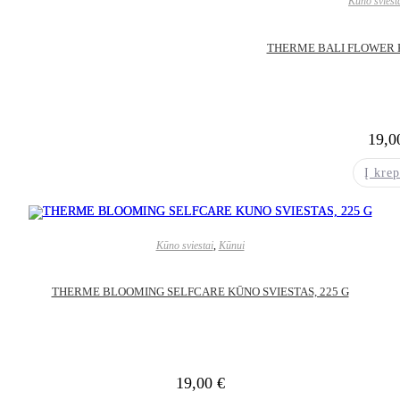
Kūno sviest
THERME BALI FLOWER K
19,
Į krep
Kūno sviestai
,
Kūnui
THERME BLOOMING SELFCARE KŪNO SVIESTAS, 225 G
19,00
€