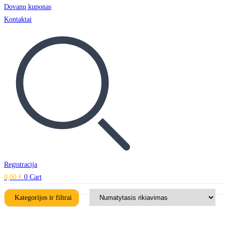
Dovanų kuponas
Kontaktai
Registracija
0,00
€
0
Cart
Kategorijos ir filtrai