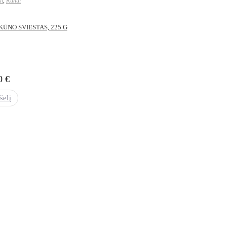
ai
,
Kūnui
ŪNO SVIESTAS, 225 G
00
€
šelį