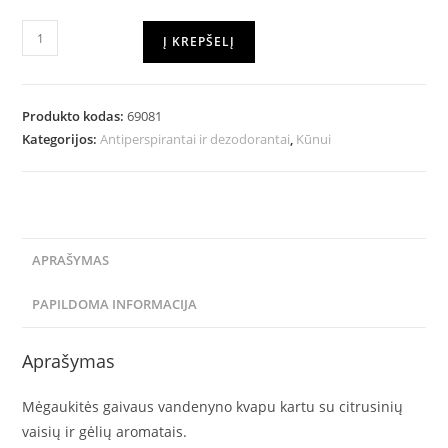
Į KREPŠELĮ
Produkto kodas:
69081
Kategorijos:
Antiperspirantai ir dezodorantai
,
Kūnui
APRAŠYMAS
PAPILDOMA INFORMACIJA
Aprašymas
Mėgaukitės gaivaus vandenyno kvapu kartu su citrusinių
vaisių ir gėlių aromatais.