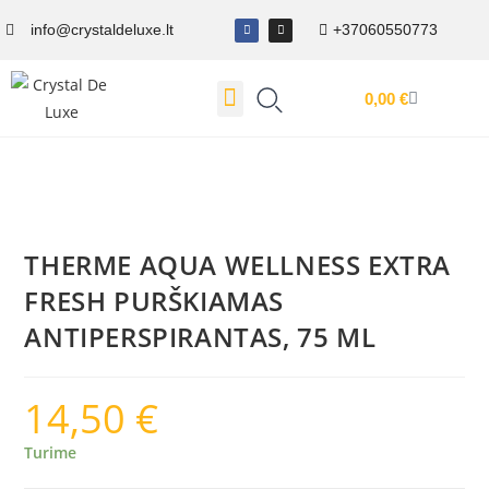
info@crystaldeluxe.lt
+37060550773
0,00
€
Dovanų Kuponas
THERME AQUA WELLNESS EXTRA
FRESH PURŠKIAMAS
ANTIPERSPIRANTAS, 75 ML
14,50
€
Turime