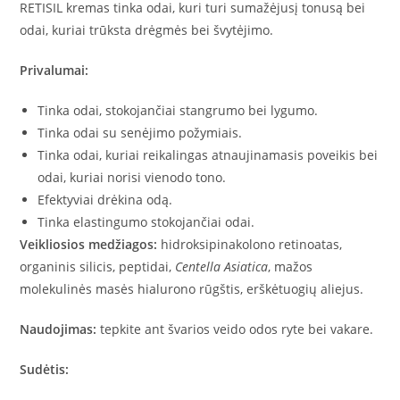
RETISIL kremas tinka odai, kuri turi sumažėjusį tonusą bei
odai, kuriai trūksta drėgmės bei švytėjimo.
Privalumai:
Tinka odai, stokojančiai stangrumo bei lygumo.
Tinka odai su senėjimo požymiais.
Tinka odai, kuriai reikalingas atnaujinamasis poveikis bei
odai, kuriai norisi vienodo tono.
Efektyviai drėkina odą.
Tinka elastingumo stokojančiai odai.
Veikliosios medžiagos:
hidroksipinakolono retinoatas,
organinis silicis, peptidai,
Centella Asiatica
, mažos
molekulinės masės hialurono rūgštis, erškėtuogių aliejus.
Naudojimas:
tepkite ant švarios veido odos ryte bei vakare.
Sudėtis: