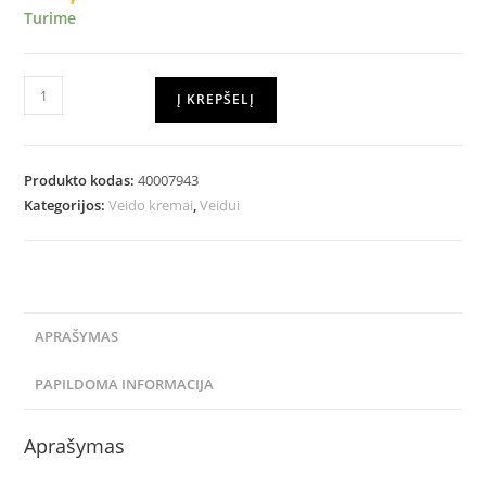
Turime
Į KREPŠELĮ
Produkto kodas:
40007943
Kategorijos:
Veido kremai
,
Veidui
APRAŠYMAS
PAPILDOMA INFORMACIJA
Aprašymas