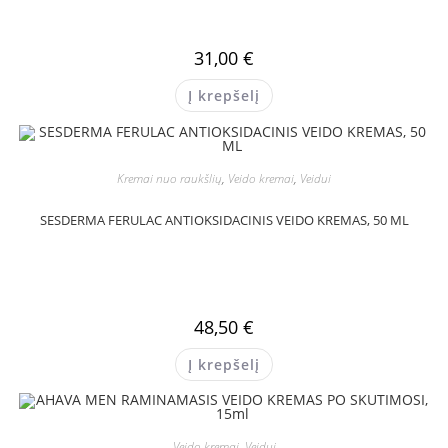
31,00
€
Į krepšelį
Kremai nuo raukšlių
,
Veido kremai
,
Veidui
SESDERMA FERULAC ANTIOKSIDACINIS VEIDO KREMAS, 50 ML
48,50
€
Į krepšelį
Veido kremai
,
Veidui