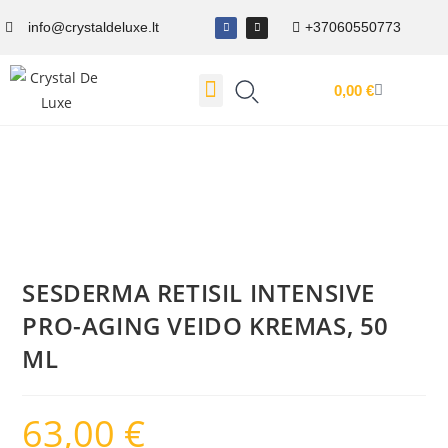
info@crystaldeluxe.lt
+37060550773
0,00
€
Dovanų Kuponas
SESDERMA RETISIL INTENSIVE
PRO-AGING VEIDO KREMAS, 50
ML
63,00
€