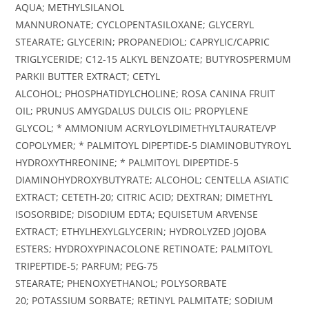
AQUA; METHYLSILANOL
MANNURONATE; CYCLOPENTASILOXANE; GLYCERYL
STEARATE; GLYCERIN; PROPANEDIOL; CAPRYLIC/CAPRIC
TRIGLYCERIDE; C12-15 ALKYL BENZOATE; BUTYROSPERMUM
PARKII BUTTER EXTRACT; CETYL
ALCOHOL; PHOSPHATIDYLCHOLINE; ROSA CANINA FRUIT
OIL; PRUNUS AMYGDALUS DULCIS OIL; PROPYLENE
GLYCOL; * AMMONIUM ACRYLOYLDIMETHYLTAURATE/VP
COPOLYMER; * PALMITOYL DIPEPTIDE-5 DIAMINOBUTYROYL
HYDROXYTHREONINE; * PALMITOYL DIPEPTIDE-5
DIAMINOHYDROXYBUTYRATE; ALCOHOL; CENTELLA ASIATIC
EXTRACT; CETETH-20; CITRIC ACID; DEXTRAN; DIMETHYL
ISOSORBIDE; DISODIUM EDTA; EQUISETUM ARVENSE
EXTRACT; ETHYLHEXYLGLYCERIN; HYDROLYZED JOJOBA
ESTERS; HYDROXYPINACOLONE RETINOATE; PALMITOYL
TRIPEPTIDE-5; PARFUM; PEG-75
STEARATE; PHENOXYETHANOL; POLYSORBATE
20; POTASSIUM SORBATE; RETINYL PALMITATE; SODIUM