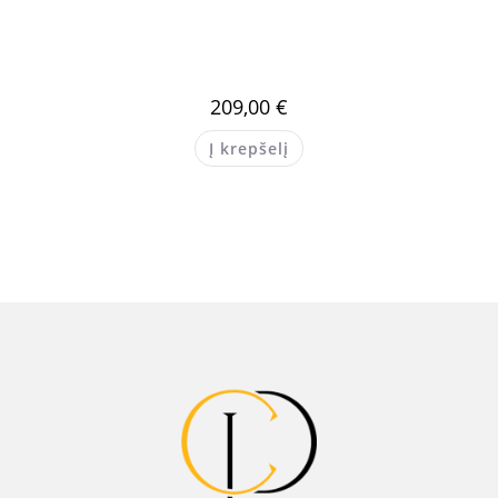
209,00
€
Į krepšelį