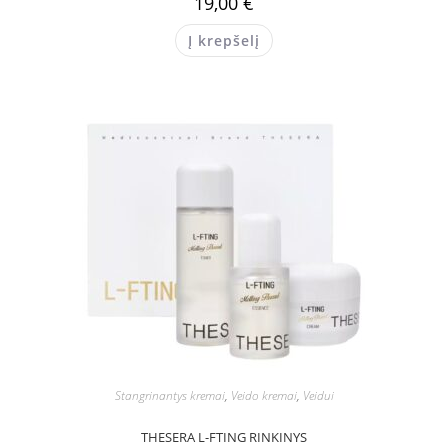
19,00
€
Į krepšelį
Stangrinantys kremai
,
Veido kremai
,
Veidui
THESERA L-FTING RINKINYS