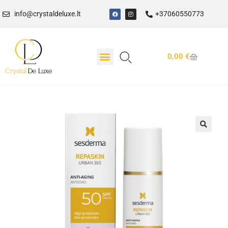
info@crystaldeluxe.lt
+37060550773
0,00
€
🔍