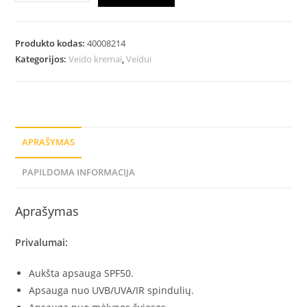
Produkto kodas:
40008214
Kategorijos:
Veido kremai
,
Veidui
APRAŠYMAS
PAPILDOMA INFORMACIJA
Aprašymas
Privalumai:
Aukšta apsauga SPF50.
Apsauga nuo UVB/UVA/IR spindulių.