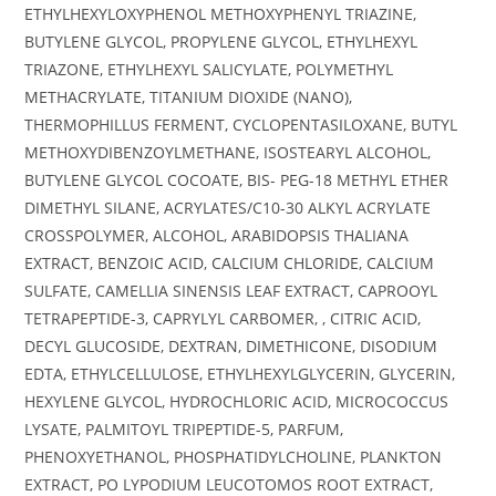
ETHYLHEXYLOXYPHENOL METHOXYPHENYL TRIAZINE,
BUTYLENE GLYCOL, PROPYLENE GLYCOL, ETHYLHEXYL
TRIAZONE, ETHYLHEXYL SALICYLATE, POLYMETHYL
METHACRYLATE, TITANIUM DIOXIDE (NANO),
THERMOPHILLUS FERMENT, CYCLOPENTASILOXANE, BUTYL
METHOXYDIBENZOYLMETHANE, ISOSTEARYL ALCOHOL,
BUTYLENE GLYCOL COCOATE, BIS- PEG-18 METHYL ETHER
DIMETHYL SILANE, ACRYLATES/C10-30 ALKYL ACRYLATE
CROSSPOLYMER, ALCOHOL, ARABIDOPSIS THALIANA
EXTRACT, BENZOIC ACID, CALCIUM CHLORIDE, CALCIUM
SULFATE, CAMELLIA SINENSIS LEAF EXTRACT, CAPROOYL
TETRAPEPTIDE-3, CAPRYLYL CARBOMER, , CITRIC ACID,
DECYL GLUCOSIDE, DEXTRAN, DIMETHICONE, DISODIUM
EDTA, ETHYLCELLULOSE, ETHYLHEXYLGLYCERIN, GLYCERIN,
HEXYLENE GLYCOL, HYDROCHLORIC ACID, MICROCOCCUS
LYSATE, PALMITOYL TRIPEPTIDE-5, PARFUM,
PHENOXYETHANOL, PHOSPHATIDYLCHOLINE, PLANKTON
EXTRACT, PO LYPODIUM LEUCOTOMOS ROOT EXTRACT,