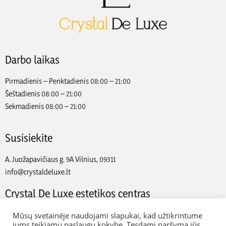
Darbo laikas
Pirmadienis – Penktadienis 08:00 – 21:00
Šeštadienis 08:00 – 21:00
Sekmadienis 08:00 – 21:00
Susisiekite
A. Juožapavičiaus g. 9A Vilnius, 09311
info@crystaldeluxe.lt
Crystal De Luxe estetikos centras
2022 Crystal De Luxe estetikos centras. Visos teisės saugomos.
Mūsų svetainėje naudojami slapukai, kad užtikrintume
jums teikiamų paslaugų kokybę. Tęsdami naršymą jūs