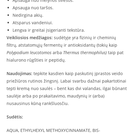
Apsauga nuo mėlynos šviesos.
Apsauga nuo taršos.
Nedirgina akių.
Atsparus vandeniui.
Lengva ir greitai įsigerianti tekstūra.
Veikliosios medžiagos:
sudėtyje yra fizinių ir cheminių
filtrų, atstatomųjų fermentų ir antioksidantų (tokių kaip
Polypodium leucotomos
arba
Thermus thermophilus)
taip pat
hialurono rūgšties ir peptidų.
Naudojimas:
tepkite kasdien kaip paskutinį įprastos veido
priežiūros rutinos žingsnį. Labai svarbu dažnai pakartotinai
tepti kremą nuo saulės – bent kas dvi valandas, ilgai būnant
saulėje arba po prakaitavimo, maudynių ir (arba)
nusausinus kūną rankšluosčiu.
Sudėtis:
AQUA, ETHYLHEXYL METHOXYCINNAMATE, BIS-