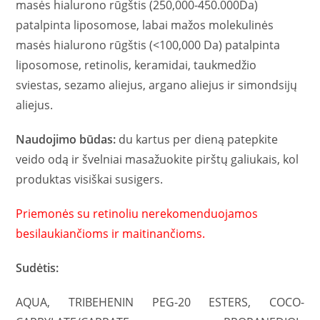
masės hialurono rūgštis (250,000-450.000Da)
patalpinta liposomose, labai mažos molekulinės
masės hialurono rūgštis (<100,000 Da) patalpinta
liposomose, retinolis, keramidai, taukmedžio
sviestas, sezamo aliejus, argano aliejus ir simondsijų
aliejus.
Naudojimo būdas:
du kartus per dieną patepkite
veido odą ir švelniai masažuokite pirštų galiukais, kol
produktas visiškai susigers.
Priemonės su retinoliu nerekomenduojamos
besilaukiančioms ir maitinančioms.
Sudėtis:
AQUA, TRIBEHENIN PEG-20 ESTERS, COCO-