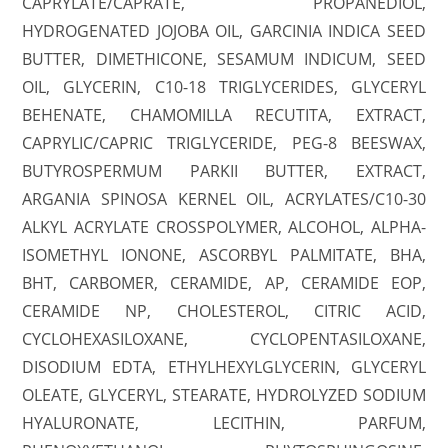
CAPRYLATE/CAPRATE, PROPANEDIOL,
HYDROGENATED JOJOBA OIL, GARCINIA INDICA SEED
BUTTER, DIMETHICONE, SESAMUM INDICUM, SEED
OIL, GLYCERIN, C10-18 TRIGLYCERIDES, GLYCERYL
BEHENATE, CHAMOMILLA RECUTITA, EXTRACT,
CAPRYLIC/CAPRIC TRIGLYCERIDE, PEG-8 BEESWAX,
BUTYROSPERMUM PARKII BUTTER, EXTRACT,
ARGANIA SPINOSA KERNEL OIL, ACRYLATES/C10-30
ALKYL ACRYLATE CROSSPOLYMER, ALCOHOL, ALPHA-
ISOMETHYL IONONE, ASCORBYL PALMITATE, BHA,
BHT, CARBOMER, CERAMIDE, AP, CERAMIDE EOP,
CERAMIDE NP, CHOLESTEROL, CITRIC ACID,
CYCLOHEXASILOXANE, CYCLOPENTASILOXANE,
DISODIUM EDTA, ETHYLHEXYLGLYCERIN, GLYCERYL
OLEATE, GLYCERYL, STEARATE, HYDROLYZED SODIUM
HYALURONATE, LECITHIN, PARFUM,