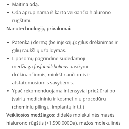
Maitina odą.
Oda aprūpinama iš karto veikiančia hialurono
rūgštimi.
Nanotechnologijų privalumai:
Patenka į dermą (be injekcijų): gilus drėkinimas ir
gilių raukšlių užpildymas.
Liposomų pagrindinė sudedamoji
medžiaga
fosfotidilcholinas
pasižymi
drėkinančiomis, minkštinančiomis ir
atstatomosiomis savybėmis.
Ypač rekomenduojama intensyviai priežiūrai po
įvairių medicininių ir kosmetinių procedūrų
(cheminių pilingų, implantų ir t.t.)
Veikliosios medžiagos:
didelės molekulinės masės
hialurono rūgštis (>1.590.000Da), mažos molekulinės