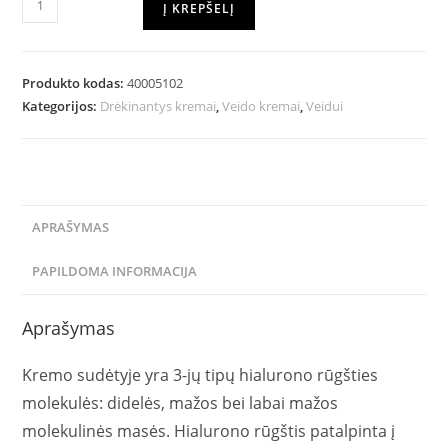
Į KREPŠELĮ
Produkto kodas:
40005102
Kategorijos:
Drėkinantys kremai
,
Veido kremai
,
Veidui
APRAŠYMAS
PAPILDOMA INFORMACIJA
Aprašymas
Kremo sudėtyje yra 3-jų tipų hialurono rūgšties
molekulės: didelės, mažos bei labai mažos
molekulinės masės. Hialurono rūgštis patalpinta į