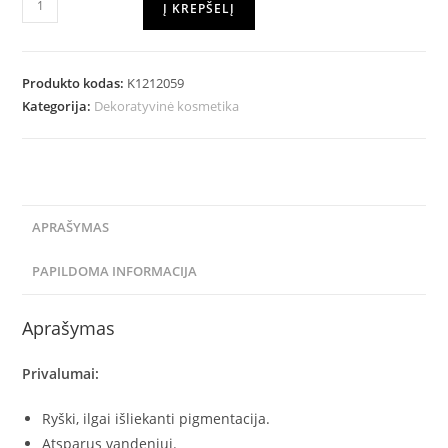
Į KREPŠELĮ
Produkto kodas:
K1212059
Kategorija:
Dekoratyvinė kosmetika
APRAŠYMAS
PAPILDOMA INFORMACIJA
Aprašymas
Privalumai:
Ryški, ilgai išliekanti pigmentacija.
Atsparus vandeniui.