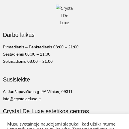
Darbo laikas
Pirmadienis – Penktadienis 08:00 – 21:00
Šeštadienis 08:00 – 21:00
Sekmadienis 08:00 – 21:00
Susisiekite
A. Juožapavičiaus g. 9A Vilnius, 09311
info@crystaldeluxe.lt
Crystal De Luxe estetikos centras
2022 Crystal De Luxe estetikos centras. Visos teisės saugomos.
Mūsų svetainėje naudojami slapukai, kad užtikrintume