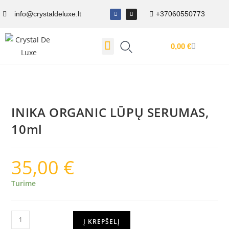
info@crystaldeluxe.lt
+37060550773
0,00
€
Dovanų Kuponas
INIKA ORGANIC LŪPŲ SERUMAS,
10ml
35,00
€
Turime
Į KREPŠELĮ