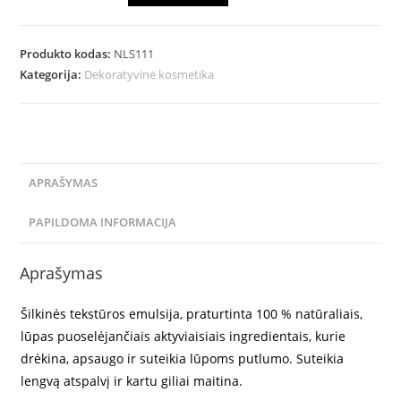
Produkto kodas:
NLS111
Kategorija:
Dekoratyvinė kosmetika
APRAŠYMAS
PAPILDOMA INFORMACIJA
Aprašymas
Šilkinės tekstūros emulsija, praturtinta 100 % natūraliais,
lūpas puoselėjančiais aktyviaisiais ingredientais, kurie
drėkina, apsaugo ir suteikia lūpoms putlumo. Suteikia
lengvą atspalvį ir kartu giliai maitina.