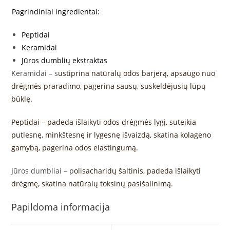
Pagrindiniai ingredientai:
Peptidai
Keramidai
Jūros dumblių ekstraktas
Keramidai – s
ustiprina natūralų odos barjerą, apsaugo nuo
drėgmės praradimo, pagerina sausų, suskeldėjusių lūpų
būklę.
Peptidai – padeda išlaikyti odos drėgmės lygį, suteikia
putlesnę, minkštesnę ir lygesnę išvaizdą, skatina kolageno
gamybą, pagerina odos elastingumą.
Jūros dumbliai – p
olisacharidų šaltinis, padeda išlaikyti
drėgmę, skatina natūralų toksinų pasišalinimą.
Papildoma informacija