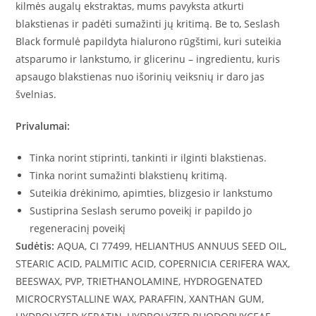
kilmės augalų ekstraktas, mums pavyksta atkurti
blakstienas ir padėti sumažinti jų kritimą. Be to, Seslash
Black formulė papildyta hialurono rūgštimi, kuri suteikia
atsparumo ir lankstumo, ir glicerinu – ingredientu, kuris
apsaugo blakstienas nuo išorinių veiksnių ir daro jas
švelnias.
Privalumai:
Tinka norint stiprinti, tankinti ir ilginti blakstienas.
Tinka norint sumažinti blakstienų kritimą.
Suteikia drėkinimo, apimties, blizgesio ir lankstumo
Sustiprina Seslash serumo poveikį ir papildo jo
regeneracinį poveikį
Sudėtis:
AQUA, CI 77499, HELIANTHUS ANNUUS SEED OIL,
STEARIC ACID, PALMITIC ACID, COPERNICIA CERIFERA WAX,
BEESWAX, PVP, TRIETHANOLAMINE, HYDROGENATED
MICROCRYSTALLINE WAX, PARAFFIN, XANTHAN GUM,