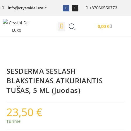
info@crystaldeluxe.lt
+37060550773
0,00
€
Dovanų Kuponas
SESDERMA SESLASH
BLAKSTIENAS ATKURIANTIS
TUŠAS, 5 ML (Juodas)
23,50
€
Turime