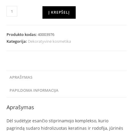
Į KREPŠELĮ
Produkto kodas:
40003976
Kategorija:
Dekoratyvinė kosmetika
APRAŠYMAS
PAPILDOMA INFORMACIJA
Aprašymas
Dėl sudėtyje esančio stiprinamojo komplekso, kurio
pagrindą sudaro hidrolizuotas keratinas ir rodofija, jūrinės