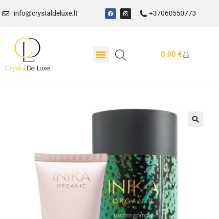
info@crystaldeluxe.lt
+37060550773
0,00
€
Dovanų Kuponas
🔍