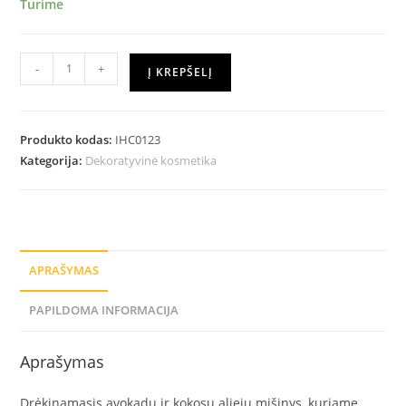
Turime
-
+
Į KREPŠELĮ
Produkto kodas:
IHC0123
Kategorija:
Dekoratyvinė kosmetika
APRAŠYMAS
PAPILDOMA INFORMACIJA
Aprašymas
Drėkinamasis avokadų ir kokosų aliejų mišinys, kuriame