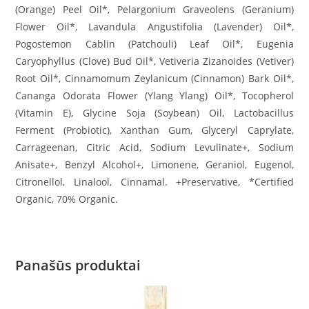
(Orange) Peel Oil*, Pelargonium Graveolens (Geranium)
Flower Oil*, Lavandula Angustifolia (Lavender) Oil*,
Pogostemon Cablin (Patchouli) Leaf Oil*, Eugenia
Caryophyllus (Clove) Bud Oil*, Vetiveria Zizanoides (Vetiver)
Root Oil*, Cinnamomum Zeylanicum (Cinnamon) Bark Oil*,
Cananga Odorata Flower (Ylang Ylang) Oil*, Tocopherol
(Vitamin E), Glycine Soja (Soybean) Oil, Lactobacillus
Ferment (Probiotic), Xanthan Gum, Glyceryl Caprylate,
Carrageenan, Citric Acid, Sodium Levulinate+, Sodium
Anisate+, Benzyl Alcohol+, Limonene, Geraniol, Eugenol,
Citronellol, Linalool, Cinnamal. +Preservative, *Certified
Organic, 70% Organic.
Panašūs produktai