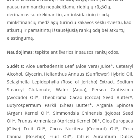
gausu raminančių nepakeičiamų riebiųjų rūgščių,
derinamas su drėkinančiu, antioksidacinių ir odą
minkštinančių medžiagų turinčiu kakavos sėklų sviestu, kad
atkurtų ir pamaitintų išsausėjusią rankų odą bei atkurtų
elastingumą.
Naudojimas:
tepkite ant švarios ir sausos rankų odos.
Sudėtis:
Aloe Barbadensis Leaf (Aloe Vera) Juice*, Cetearyl
Alcohol, Glycerin, Helianthus Annuus (Sunflower) Hybrid Oil,
Selaginella Lepidophylla (Rose of Jericho) Extract, Sodium
Stearoyl Glutamate, Water (Aqua), Persea Gratissima
(Avocado) Oil*, Theobroma Cacao (Cocoa) Seed Butter*,
Butyrospermum Parkii (Shea) Butter*, Argania Spinosa
(Argan) Kernel Oil*, Simmondsia Chinensis (Jojoba) Seed
Oil*, Prunus Armeniaca (Apricot) Kernel Oil*, Olea Europaea
(Olive) Fruit Oil*, Cocos Nucifera (Coconut) Oil*, Rosa
Canina (Rosehip) Fruit Oil*, Citrus Aurantium Dulcis