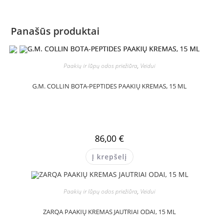
Panašūs produktai
Paakių ir lūpų odos priežiūra
,
Veidui
G.M. COLLIN BOTA-PEPTIDES PAAKIŲ KREMAS, 15 ML
86,00
€
Į krepšelį
Paakių ir lūpų odos priežiūra
,
Veidui
ZARQA PAAKIŲ KREMAS JAUTRIAI ODAI, 15 ML