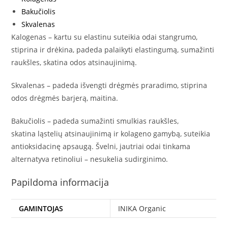
Bakučiolis
Skvalenas
Kalogenas – kartu su elastinu suteikia odai stangrumo,
stiprina ir drėkina, padeda palaikyti elastingumą, sumažinti
raukšles, skatina odos atsinaujinimą.
Skvalenas – padeda išvengti drėgmės praradimo, stiprina
odos drėgmės barjerą, maitina.
Bakučiolis – padeda sumažinti smulkias raukšles,
skatina ląstelių atsinaujinimą ir kolageno gamybą, suteikia
antioksidacinę apsaugą. Švelni, jautriai odai tinkama
alternatyva retinoliui – nesukelia sudirginimo.
Papildoma informacija
GAMINTOJAS
INIKA Organic