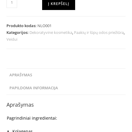
Į KREPŠELĮ
Produkto kodas:
NLO001
Kategorijos:
Dekoratyvinė kosmetika
,
Paakių ir lūpų odos priežiūra
,
Veidui
APRAŠYMAS
PAPILDOMA INFORMACIJA
Aprašymas
Pagrindiniai ingredientai:
Kolagenas