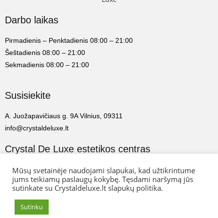
Darbo laikas
Pirmadienis – Penktadienis 08:00 – 21:00
Šeštadienis 08:00 – 21:00
Sekmadienis 08:00 – 21:00
Susisiekite
A. Juožapavičiaus g. 9A Vilnius, 09311
info@crystaldeluxe.lt
Crystal De Luxe estetikos centras
2022 Crystal De Luxe estetikos centras. Visos teisės saugomos.
Mūsų svetainėje naudojami slapukai, kad užtikrintume
jums teikiamų paslaugų kokybę. Tęsdami naršymą jūs
sutinkate su Crystaldeluxe.lt slapukų politika.
Web Ideas:
Artix.lt
Sutinku