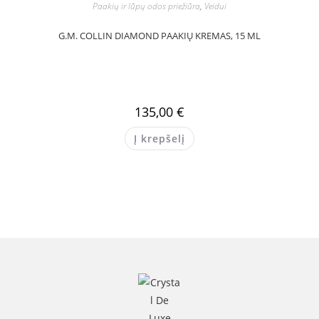
Paakių ir lūpų odos priežiūra
,
Veidui
G.M. COLLIN DIAMOND PAAKIŲ KREMAS, 15 ML
135,00
€
Į krepšelį