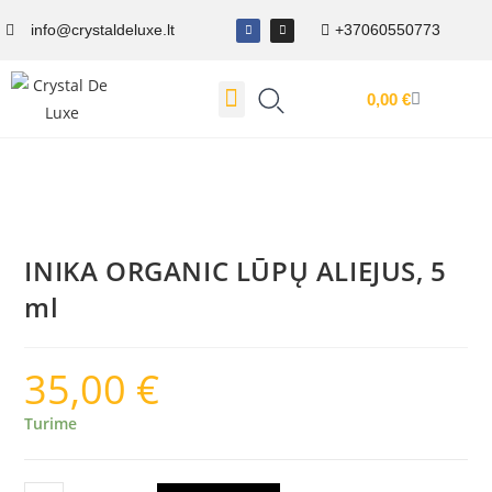
info@crystaldeluxe.lt
+37060550773
0,00
€
Dovanų Kuponas
INIKA ORGANIC LŪPŲ ALIEJUS, 5
ml
35,00
€
Turime