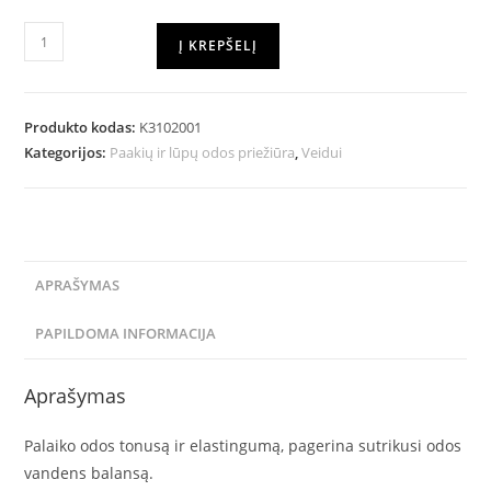
Į KREPŠELĮ
Produkto kodas:
K3102001
Kategorijos:
Paakių ir lūpų odos priežiūra
,
Veidui
APRAŠYMAS
PAPILDOMA INFORMACIJA
Aprašymas
Palaiko odos tonusą ir elastingumą, pagerina sutrikusi odos
vandens balansą.