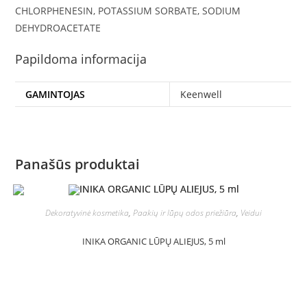
CHLORPHENESIN, POTASSIUM SORBATE, SODIUM
DEHYDROACETATE
Papildoma informacija
GAMINTOJAS
Keenwell
Panašūs produktai
Dekoratyvinė kosmetika
,
Paakių ir lūpų odos priežiūra
,
Veidui
INIKA ORGANIC LŪPŲ ALIEJUS, 5 ml