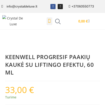
info@crystaldeluxe.lt
+37060550773
0,00
€
Dovanų Kuponas
KEENWELL PROGRESIF PAAKIŲ
KAUKĖ SU LIFTINGO EFEKTU, 60
ML
33,00
€
Turime