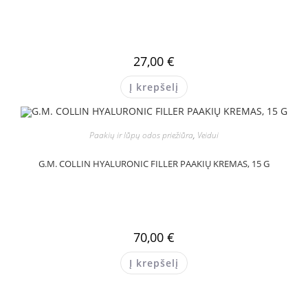
27,00
€
Į krepšelį
Paakių ir lūpų odos priežiūra
,
Veidui
G.M. COLLIN HYALURONIC FILLER PAAKIŲ KREMAS, 15 G
70,00
€
Į krepšelį