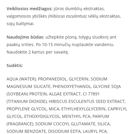
Veikliosios medžiagos:
jūros dumblių ekstraktas,
valgomosios ybiškės
(Hibiscus esculentus)
sėklų ekstraktas,
sojų baltymai.
Naudojimo būdas:
užtepkite ploną, tolygų sluoksnį ant
paakių srities. Po 10-15 minučių nuplaukite vandeniu.
Naudokite 2 kartus per savaitę.
Sudėtis:
AQUA (WATER), PROPANEDIOL, GLYCERIN, SODIUM
MAGNESIUM SILICATE, PHENOXYETHANOL, GLYCINE SOJA
(SOYBEAN) PROTEIN, ALGAE EXTRACT, CI 77891
(TITANIUM DIOXIDE), HIBISCUS ESCULENTUS SEED EXTRACT,
PROPYLENE GLYCOL, MICA, ETHYLHEXYLGLYCERIN, CAPRYLYL
GLYCOL, ETHOXYDIGLYCOL, MENTHYL PCA, PARFUM
(FRAGRANCE), SODIUM COCOYL GLUTAMATE, SILICA,
SODIUM BENZOATE, DISODIUM EDTA, LAURYL PCA,