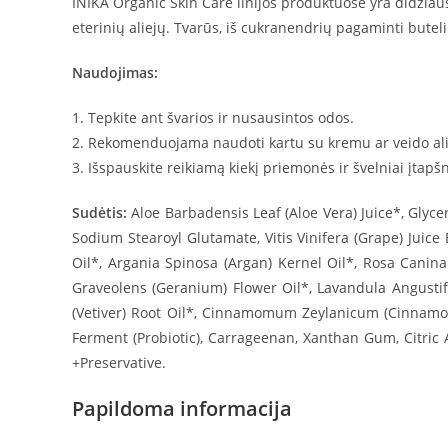
INIKA Organic Skin Care linijos produktuose yra didžiaus
eterinių aliejų. Tvarūs, iš cukranendrių pagaminti buteli
Naudojimas:
1. Tepkite ant švarios ir nusausintos odos.
2. Rekomenduojama naudoti kartu su kremu ar veido al
3. Išspauskite reikiamą kiekį priemonės ir švelniai įtapšn
Sudėtis:
Aloe Barbadensis Leaf (Aloe Vera) Juice*, Glycer
Sodium Stearoyl Glutamate, Vitis Vinifera (Grape) Juic
Oil*, Argania Spinosa (Argan) Kernel Oil*, Rosa Canina
Graveolens (Geranium) Flower Oil*, Lavandula Angustifo
(Vetiver) Root Oil*, Cinnamomum Zeylanicum (Cinnamon) 
Ferment (Probiotic), Carrageenan, Xanthan Gum, Citric A
+Preservative.
Papildoma informacija