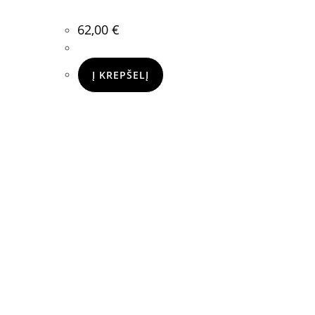
62,00
€
Į KREPŠELĮ