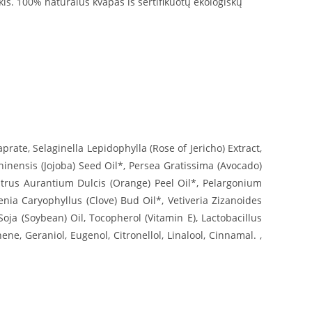
kis. 100% natūralus kvapas iš sertifikuotų ekologiškų
rate, Selaginella Lepidophylla (Rose of Jericho) Extract,
inensis (Jojoba) Seed Oil*, Persea Gratissima (Avocado)
Citrus Aurantium Dulcis (Orange) Peel Oil*, Pelargonium
nia Caryophyllus (Clove) Bud Oil*, Vetiveria Zizanoides
ja (Soybean) Oil, Tocopherol (Vitamin E), Lactobacillus
e, Geraniol, Eugenol, Citronellol, Linalool, Cinnamal. ,