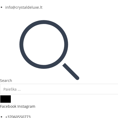
Skip
info@crystaldeluxe.lt
to
content
Search
Facebook
Instagram
+37060550773