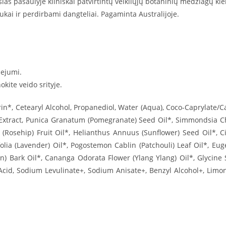
ias pasaulyje kliniškai patvirtintų veikliųjų botaninių medžiagų kie
ukai ir perdirbami dangteliai. Pagaminta Australijoje.
iejumi.
okite veido srityje.
in*, Cetearyl Alcohol, Propanediol, Water (Aqua), Coco-Caprylate/Cap
e Extract, Punica Granatum (Pomegranate) Seed Oil*, Simmondsia Ch
 (Rosehip) Fruit Oil*, Helianthus Annuus (Sunflower) Seed Oil*, 
lia (Lavender) Oil*, Pogostemon Cablin (Patchouli) Leaf Oil*, Euge
Bark Oil*, Cananga Odorata Flower (Ylang Ylang) Oil*, Glycine So
cid, Sodium Levulinate+, Sodium Anisate+, Benzyl Alcohol+, Limonen