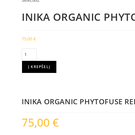
Selected:
INIKA ORGANIC PHY
75,00
€
produkto
kiekis:
INIKA
Į KREPŠELĮ
ORGANIC
PHYTOFUSE
RENEW™
SERUMAS,
INIKA ORGANIC PHYTOFUSE R
30
ML
75,00
€