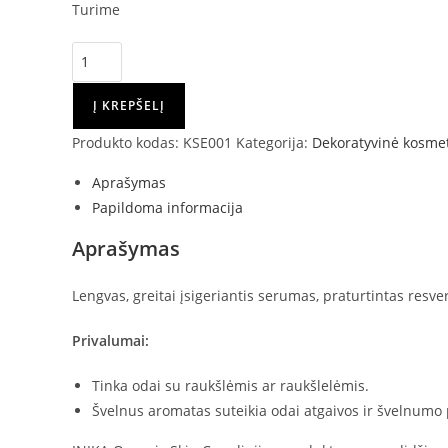
Turime
produkto
kiekis:
INIKA
Į KREPŠELĮ
ORGANIC
Produkto kodas:
KSE001
Kategorija:
Dekoratyvinė kosme
PHYTOFUSE
RENEW™
Aprašymas
SERUMAS,
Papildoma informacija
30
Aprašymas
ML
Lengvas, greitai įsigeriantis serumas, praturtintas resvera
Privalumai:
Tinka odai su raukšlėmis ar raukšlelėmis.
Švelnus aromatas suteikia odai atgaivos ir švelnumo 