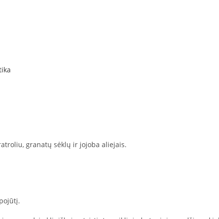
tika
troliu, granatų sėklų ir jojoba aliejais.
pojūtį.