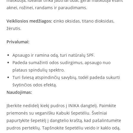
maskuoja, idealiai tinka jautriai odai, gerai maskuoja esant
aknei, rožinei, randams ir paraudimams.
Veikliosios medžiagos: c
inko oksidas, titano dioksidas,
žėrutis.
Privalumai:
Apsaugo ir ramina odą, turi natūralų SPF.
Padeda sumažinti odos sudirgimus, apsaugo nuo
plataus spindulių spektro.
Turi šviesą atspindinčių savybių, todėl padeda sukurti
švytinčios odos efektą.
Naudojimas:
Įberkite nedidelį kiekį pudros į INIKA dangtelį. Paimkite
priemonės su veganišku Kabuki šepetėliu. Švelniai
papurtykite šepetėlį į dangtelio kraštą, kad pašalintumėte
pudros perteklių. Tapšnokite šepetėliu veido ir kaklo odą,