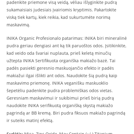
padenkite priemone visą veidą, vėliau išlyginkite pudrą
sukamaisiais judesiais įvairiomis kryptimis. Pakartokite
viską tiek kartų, kiek reikia, kad sukurtumėte norimą
maskavimą.
INIKA Organic Profesionalo patarimas: INIKA biri mineralinė
pudra geriau dengiasi ant ką tik paruoštos odos. Įsitikinkite,
kad veido oda švariai nuplauta, prieš keletą minučių
užtepta INIKA Sertifikuota organiška makiažo bazė. Tai
padės pasiekti geresnio maskuojančio efekto ir padės
makiažui ilgai išlikti ant odos. Naudokite šią pudrą kaip
maskavimo priemonę. INIKA veganišku maskuoklio
šepetėliu padenkite pudra problemiškas odos vietas.
Geresniam maskavimui ir sukibimui prieš birią pudrą
naudokite INIKA serifikuotą organišką skystą makiažo
pagrindą ar BB kremą. Biri pudra fiksuos makiažo pagrindą
ir suteiks matinį efektą.
Sudėtis:
Mica, Zinc Oxide, May Contain (+/-) Titanium