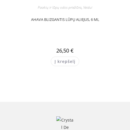
Paakių ir lūpų odos priežiūra
,
Veidui
AHAVA BLIZGANTIS LŪPŲ ALIEJUS, 6 ML
26,50
€
Į krepšelį