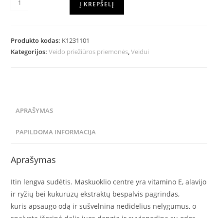
Į KREPŠELĮ
Produkto kodas:
K1231101
Kategorijos:
Veido priežiūros priemonės
,
Veidui
APRAŠYMAS
PAPILDOMA INFORMACIJA
Aprašymas
Itin lengva sudėtis. Maskuoklio centre yra vitamino E, alavijo
ir ryžių bei kukurūzų ekstraktų bespalvis pagrindas,
kuris apsaugo odą ir sušvelnina nedidelius nelygumus, o