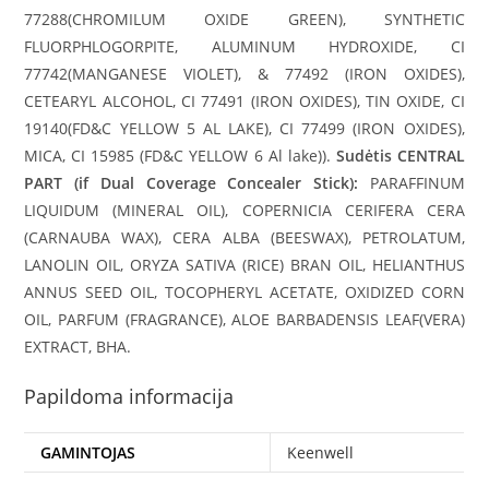
77288(CHROMILUM OXIDE GREEN), SYNTHETIC
FLUORPHLOGORPITE, ALUMINUM HYDROXIDE, CI
77742(MANGANESE VIOLET), & 77492 (IRON OXIDES),
CETEARYL ALCOHOL, CI 77491 (IRON OXIDES), TIN OXIDE, CI
19140(FD&C YELLOW 5 AL LAKE), CI 77499 (IRON OXIDES),
MICA, CI 15985 (FD&C YELLOW 6 Al lake)).
Sudėtis CENTRAL
PART (if Dual Coverage Concealer Stick):
PARAFFINUM
LIQUIDUM (MINERAL OIL), COPERNICIA CERIFERA CERA
(CARNAUBA WAX), CERA ALBA (BEESWAX), PETROLATUM,
LANOLIN OIL, ORYZA SATIVA (RICE) BRAN OIL, HELIANTHUS
ANNUS SEED OIL, TOCOPHERYL ACETATE, OXIDIZED CORN
OIL, PARFUM (FRAGRANCE), ALOE BARBADENSIS LEAF(VERA)
EXTRACT, BHA.
Papildoma informacija
GAMINTOJAS
Keenwell