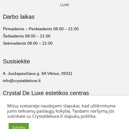
Darbo laikas
Pirmadienis – Penktadienis 08:00 – 21:00
Šeštadienis 08:00 – 21:00
Sekmadienis 08:00 – 21:00
Susisiekite
A. Juožapavičiaus g. 9A Vilnius, 09311
info@crystaldeluxe.lt
Crystal De Luxe estetikos centras
2022 Crystal De Luxe estetikos centras. Visos teisės saugomos.
Mūsų svetainėje naudojami slapukai, kad užtikrintume
jums teikiamų paslaugų kokybę. Tęsdami naršymą jūs
sutinkate su Crystaldeluxe.lt slapukų politika.
Web Ideas:
Artix.lt
Sutinku