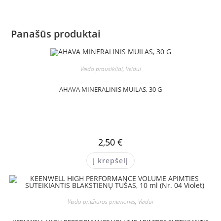
Panašūs produktai
Veido prausikliai
,
Veidui
AHAVA MINERALINIS MUILAS, 30 G
2,50
€
Į krepšelį
Veido priežiūros priemonės
,
Veidui