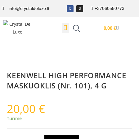
info@crystaldeluxe.lt
+37060550773
0,00
€
Dovanų Kuponas
KEENWELL HIGH PERFORMANCE
MASKUOKLIS (Nr. 101), 4 G
20,00
€
Turime