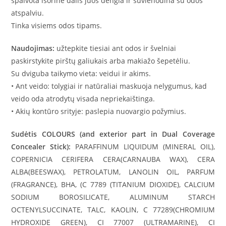
spalvota išorinė dalis juos dengia ir suvienodina su odos
atspalviu.
Tinka visiems odos tipams.
Naudojimas:
užtepkite tiesiai ant odos ir švelniai
paskirstykite pirštų galiukais arba makiažo šepetėliu.
Su dviguba taikymo vieta: veidui ir akims.
• Ant veido: tolygiai ir natūraliai maskuoja nelygumus, kad
veido oda atrodytų visada nepriekaištinga.
• Akių kontūro srityje: paslepia nuovargio požymius.
Sudėtis COLOURS (and exterior part in Dual Coverage
Concealer Stick):
PARAFFINUM LIQUIDUM (MINERAL OIL),
COPERNICIA CERIFERA CERA(CARNAUBA WAX), CERA
ALBA(BEESWAX), PETROLATUM, LANOLIN OIL, PARFUM
(FRAGRANCE), BHA, (C 7789 (TITANIUM DIOXIDE), CALCIUM
SODIUM BOROSILICATE, ALUMINUM STARCH
OCTENYLSUCCINATE, TALC, KAOLIN, C 77289(CHROMIUM
HYDROXIDE GREEN), CI 77007 (ULTRAMARINE), CI