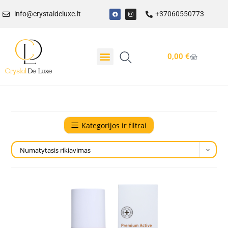
info@crystaldeluxe.lt
+37060550773
0,00
€
Kategorijos ir filtrai
Numatytasis rikiavimas