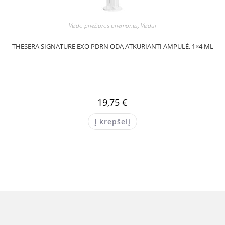
Veido priežiūros priemonės
,
Veidui
THESERA SIGNATURE EXO PDRN ODĄ ATKURIANTI AMPULĖ, 1×4 ML
19,75
€
Į krepšelį