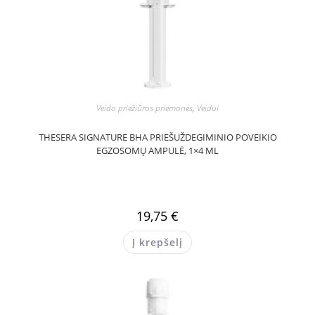
Veido priežiūros priemonės
,
Veidui
THESERA SIGNATURE BHA PRIEŠUŽDEGIMINIO POVEIKIO
EGZOSOMŲ AMPULĖ, 1×4 ML
19,75
€
Į krepšelį