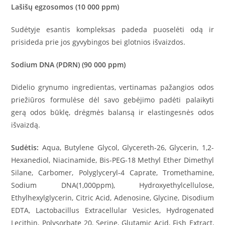
Lašišų egzosomos (10 000 ppm)
Sudėtyje esantis kompleksas padeda puoselėti odą ir
prisideda prie jos gyvybingos bei glotnios išvaizdos.
Sodium DNA (PDRN) (90 000 ppm)
Didelio grynumo ingredientas, vertinamas pažangios odos
priežiūros formulėse dėl savo gebėjimo padėti palaikyti
gerą odos būklę, drėgmės balansą ir elastingesnės odos
išvaizdą.
Sudėtis:
Aqua, Butylene Glycol, Glycereth-26, Glycerin, 1,2-
Hexanediol, Niacinamide, Bis-PEG-18 Methyl Ether Dimethyl
Silane, Carbomer, Polyglyceryl-4 Caprate, Tromethamine,
Sodium DNA(1,000ppm), Hydroxyethylcellulose,
Ethylhexylglycerin, Citric Acid, Adenosine, Glycine, Disodium
EDTA, Lactobacillus Extracellular Vesicles, Hydrogenated
Lecithin, Polysorbate 20, Serine, Glutamic Acid, Fish Extract,