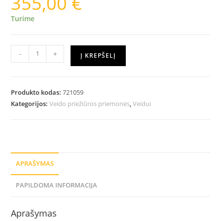
355,00
€
Turime
-
+
Į KREPŠELĮ
Produkto kodas:
721059
Kategorijos:
Veido priežiūros priemonės
,
Veidui
APRAŠYMAS
PAPILDOMA INFORMACIJA
Aprašymas