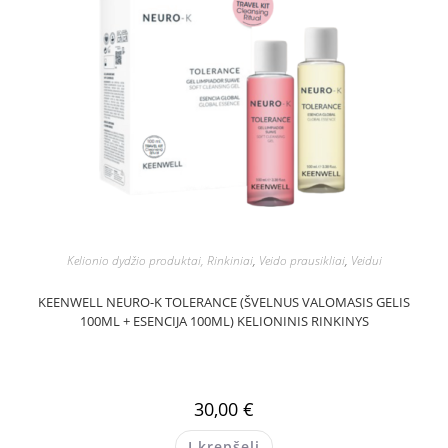
Kelionio dydžio produktai, Rinkiniai
,
Veido prausikliai
,
Veidui
KEENWELL NEURO-K TOLERANCE (ŠVELNUS VALOMASIS GELIS
100ML + ESENCIJA 100ML) KELIONINIS RINKINYS
30,00
€
Į krepšelį