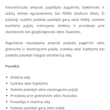
Koncentruota ampulė, papildyta augalinės, bakterinės ir
lašišų kilmės egzosomomis bei PDRN (Sodium DNA). Ši
pažangi sudėtis padeda palaikyti gerą odos būklę, suteikia
komforto pojūtį, intensyviai drėkina ir prisideda prie
skaistesnės bei gyvybingesnės odos išvaizdos.
Reguliariai naudojama ampulė padeda pagerinti odos
glotnumo ir elastingumo pojūtį, suteikia odai švytėjimo bei
padeda palaikyti tolygiai atrodančią odą.
Poveikis
Drėkina odą
Suteikia odai švytėjimo
Padeda palaikyti odos elastingumo pojūtį
Prisideda prie glotnesnės odos išvaizdos
Puoselėja ir maitina odą
Padeda palaikyti gerą odos būklę