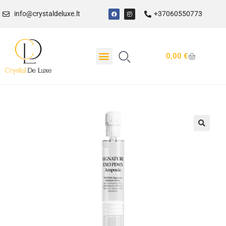
info@crystaldeluxe.lt
+37060550773
0,00
€
Dovanų Kuponas
🔍