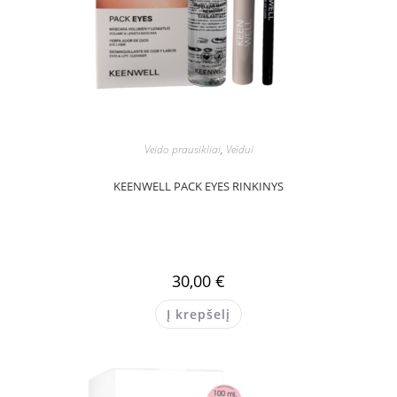
Veido prausikliai
,
Veidui
KEENWELL PACK EYES RINKINYS
30,00
€
Į krepšelį