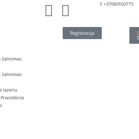
+37060550773
Registracija
ų šalinimas
ų šalinimas
s lazeriu
 Procedūros
s