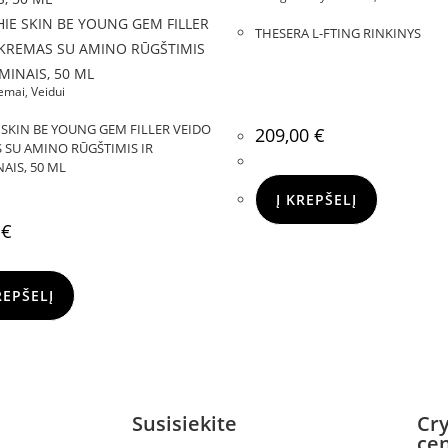
THESERA L-FTING RINKINYS
remai
,
Veidui
 SKIN BE YOUNG GEM FILLER VEIDO
209,00
€
 SU AMINO RŪGŠTIMIS IR
AIS, 50 ML
Į KREPŠELĮ
0
€
REPŠELĮ
Susisiekite
Cry
ce