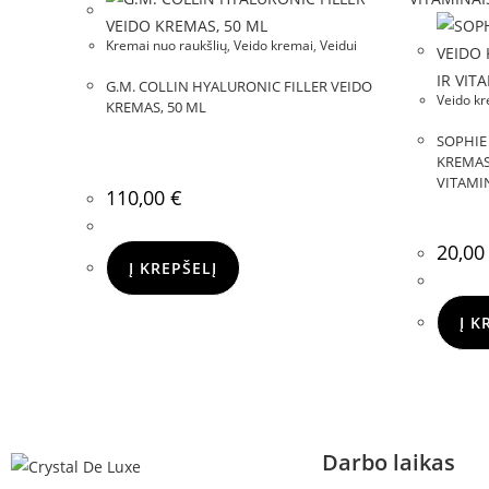
Kremai nuo raukšlių
,
Veido kremai
,
Veidui
G.M. COLLIN HYALURONIC FILLER VEIDO
Veido k
KREMAS, 50 ML
SOPHIE
KREMAS
VITAMIN
110,00
€
20,0
Į KREPŠELĮ
Į K
Darbo laikas