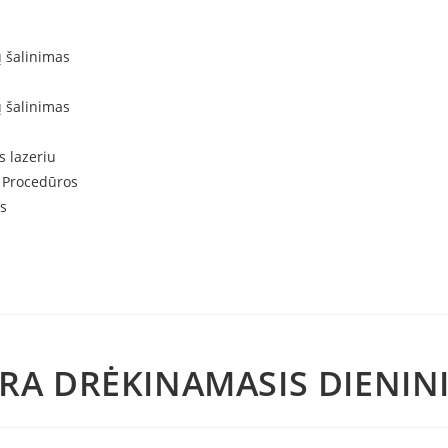
ų šalinimas
ų šalinimas
s lazeriu
 Procedūros
s
A DRĖKINAMASIS DIENIN