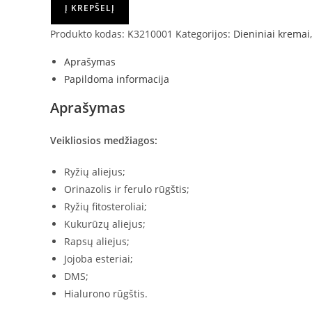
Į KREPŠELĮ
Produkto kodas:
K3210001
Kategorijos:
Dieniniai kremai
Aprašymas
Papildoma informacija
Aprašymas
Veikliosios medžiagos:
Ryžių aliejus;
Orinazolis ir ferulo rūgštis;
Ryžių fitosteroliai;
Kukurūzų aliejus;
Rapsų aliejus;
Jojoba esteriai;
DMS;
Hialurono rūgštis.