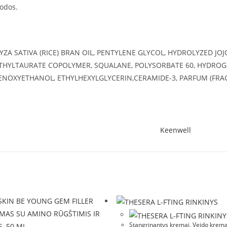
 odos.
YZA SATIVA (RICE) BRAN OIL, PENTYLENE GLYCOL, HYDROLYZED JO
HYLTAURATE COPOLYMER, SQUALANE, POLYSORBATE 60, HYDROGEN
ENOXYETHANOL, ETHYLHEXYLGLYCERIN,CERAMIDE-3, PARFUM (FRAGRA
Keenwell
Stangrinantys kremai
,
Veido krema