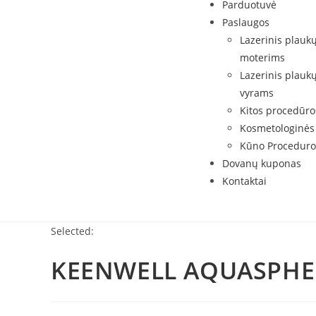
Parduotuvė
Paslaugos
Lazerinis plauk
moterims
Lazerinis plauk
vyrams
Kitos procedūro
Kosmetologinės
Kūno Proceduro
Dovanų kuponas
Kontaktai
Selected:
KEENWELL AQUASPHER