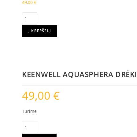
49,00
€
Į KREPŠELĮ
KEENWELL AQUASPHERA DRĖKIN
49,00
€
Turime