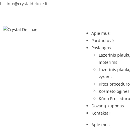
info@crystaldeluxe.lt
Apie mus
Parduotuvė
Paslaugos
Lazerinis plauk
moterims
Lazerinis plauk
vyrams
Kitos procedūro
Kosmetologinės
Kūno Proceduro
Dovanų kuponas
Kontaktai
Apie mus