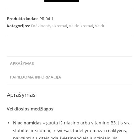
Produkto kodas:
PR-04-1
Kategorijos:
Drėkinantys kremai
,
Veido kremai
,
Veidui
APRAŠYMAS
PAPILDOMA INFORMACIJA
Aprašymas
Veikliosios medžiagos:
Niacinamidas
– gauta iš niacino arba vitamino B3. Jis yra
stabilus ir šilumai, ir šviesai, todėl yra mažai reaktyvus,
palyginti su kitais odą šviesinančiais junginiais. Jis