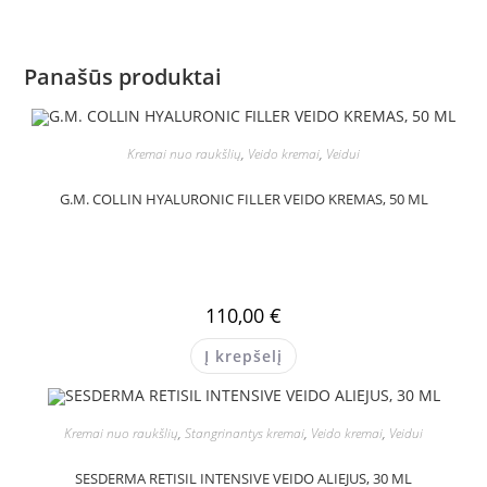
Panašūs produktai
Kremai nuo raukšlių
,
Veido kremai
,
Veidui
G.M. COLLIN HYALURONIC FILLER VEIDO KREMAS, 50 ML
110,00
€
Į krepšelį
Kremai nuo raukšlių
,
Stangrinantys kremai
,
Veido kremai
,
Veidui
SESDERMA RETISIL INTENSIVE VEIDO ALIEJUS, 30 ML