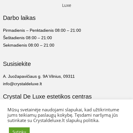
Darbo laikas
Pirmadienis – Penktadienis 08:00 – 21:00
Šeštadienis 08:00 – 21:00
Sekmadienis 08:00 – 21:00
Susisiekite
A. Juožapavičiaus g. 9A Vilnius, 09311
info@crystaldeluxe.lt
Crystal De Luxe estetikos centras
2022 Crystal De Luxe estetikos centras. Visos teisės saugomos.
Mūsų svetainėje naudojami slapukai, kad užtikrintume
jums teikiamų paslaugų kokybę. Tęsdami naršymą jūs
sutinkate su Crystaldeluxe.lt slapukų politika.
Web Ideas:
Artix.lt
Sutinku