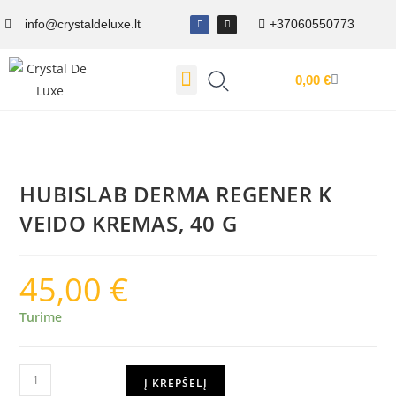
info@crystaldeluxe.lt
+37060550773
0,00
€
Dovanų Kuponas
HUBISLAB DERMA REGENER K
VEIDO KREMAS, 40 G
45,00
€
Turime
Į KREPŠELĮ