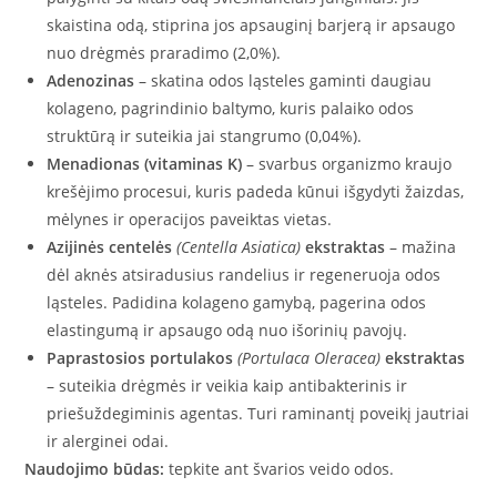
skaistina odą, stiprina jos apsauginį barjerą ir apsaugo
nuo drėgmės praradimo (2,0%).
Adenozinas
– skatina odos ląsteles gaminti daugiau
kolageno, pagrindinio baltymo, kuris palaiko odos
struktūrą ir suteikia jai stangrumo (0,04%).
Menadionas
(vitaminas K)
– svarbus organizmo kraujo
krešėjimo procesui, kuris padeda kūnui išgydyti žaizdas,
mėlynes ir operacijos paveiktas vietas.
Azijinės centelės
(Centella Asiatica)
ekstraktas
– mažina
dėl aknės atsiradusius randelius ir regeneruoja odos
ląsteles. Padidina kolageno gamybą, pagerina odos
elastingumą ir apsaugo odą nuo išorinių pavojų.
Paprastosios portulakos
(Portulaca Oleracea)
ekstraktas
– suteikia drėgmės ir veikia kaip antibakterinis ir
priešuždegiminis agentas. Turi raminantį poveikį jautriai
ir alerginei odai.
Naudojimo būdas:
tepkite ant švarios veido odos.