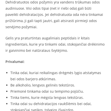
Dehidratuotos odos požymis yra vandens trūkumas odos
audiniuose. Visi odos tipai (net ir riebi oda) gali būti
paveikti dehidratacijos. Jei dehidratuota oda nėra tinkamai
prižiūrima, ji gali tapti jautri, gali atsirasti pirmieji odos
senėjimo požymiai.
Gelis yra praturtintas augaliniais peptidais ir kitais
ingredientais, kurie yra tinkami odai, stokojančiai drėkinimo
ir gaivinimo bei natūralaus švytėjimo.
Privalumai:
Tinka odai, kuriai reikalingas drėgmės lygio atstatymas
bei odos barjero atkūrimas.
Be alkoholio, lengvos gelinės tekstūros.
Priemonė tinkama odai su tempimo pojūčiu.
Tinka tiems, kurie mėgsta lengvas tekstūras.
Tinka odai su dehidratacijos raukšlėmis bei odai,
stokojančiai sveikos, tolygios išvaizdos.