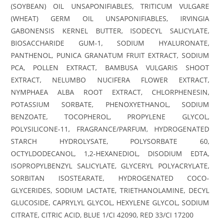
(SOYBEAN) OIL UNSAPONIFIABLES, TRITICUM VULGARE
(WHEAT) GERM OIL UNSAPONIFIABLES, IRVINGIA
GABONENSIS KERNEL BUTTER, ISODECYL SALICYLATE,
BIOSACCHARIDE GUM-1, SODIUM HYALURONATE,
PANTHENOL, PUNICA GRANATUM FRUIT EXTRACT, SODIUM
PCA, POLLEN EXTRACT, BAMBUSA VULGARIS SHOOT
EXTRACT, NELUMBO NUCIFERA FLOWER EXTRACT,
NYMPHAEA ALBA ROOT EXTRACT, CHLORPHENESIN,
POTASSIUM SORBATE, PHENOXYETHANOL, SODIUM
BENZOATE, TOCOPHEROL, PROPYLENE GLYCOL,
POLYSILICONE-11, FRAGRANCE/PARFUM, HYDROGENATED
STARCH HYDROLYSATE, POLYSORBATE 60,
OCTYLDODECANOL, 1,2-HEXANEDIOL, DISODIUM EDTA,
ISOPROPYLBENZYL SALICYLATE, GLYCERYL POLYACRYLATE,
SORBITAN ISOSTEARATE, HYDROGENATED COCO-
GLYCERIDES, SODIUM LACTATE, TRIETHANOLAMINE, DECYL
GLUCOSIDE, CAPRYLYL GLYCOL, HEXYLENE GLYCOL, SODIUM
CITRATE, CITRIC ACID, BLUE 1/CI 42090, RED 33/CI 17200