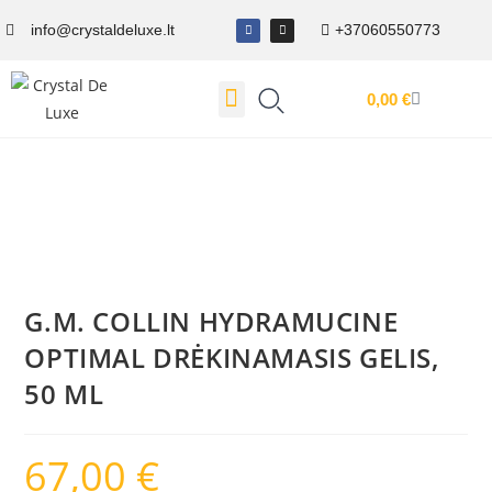
info@crystaldeluxe.lt
+37060550773
0,00
€
Dovanų Kuponas
G.M. COLLIN HYDRAMUCINE
OPTIMAL DRĖKINAMASIS GELIS,
50 ML
67,00
€