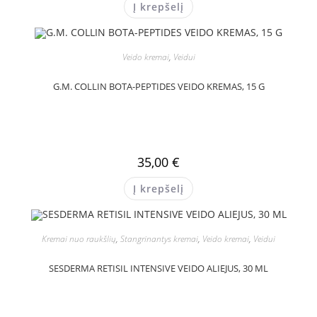
Į krepšelį
Veido kremai
,
Veidui
G.M. COLLIN BOTA-PEPTIDES VEIDO KREMAS, 15 G
35,00
€
Į krepšelį
Kremai nuo raukšlių
,
Stangrinantys kremai
,
Veido kremai
,
Veidui
SESDERMA RETISIL INTENSIVE VEIDO ALIEJUS, 30 ML