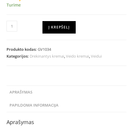
Turime
Į KREPŠELĮ
Produkto kodas:
GV1034
Kategorijos:
Drėkinantys kremai
,
Veido kremai
,
Veidui
APRAŠYMAS
PAPILDOMA INFORMACIJA
Aprašymas