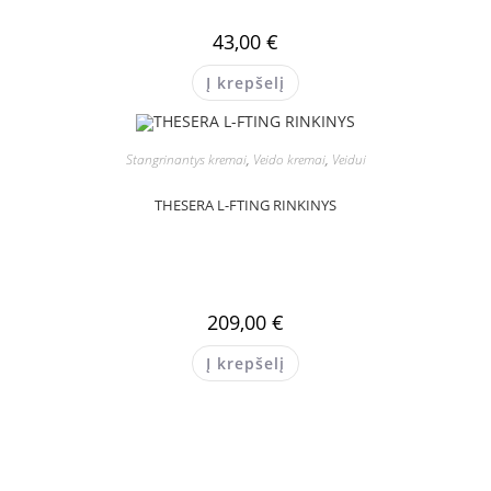
43,00
€
Į krepšelį
Stangrinantys kremai
,
Veido kremai
,
Veidui
THESERA L-FTING RINKINYS
209,00
€
Į krepšelį