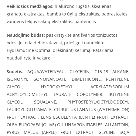
Veikliosios medžiagos:
hialurono rūgštis, skvalenas,
granatų ekstraktas, bambuko ūglių ekstraktas, paprastosios
vandens lelijos šaknų ekstraktas, pantenolis
Naudojimo būdas:
paskirstykite ant švarios tonizuotos
odos. Jei oda dehidratavusi, prieš gelį naudokite
Hydramucine Optimal drėkinantį serumą. Patariama
naudoti ryte ir vakare.
Sudėtis:
AQUA/WATER/EAU, GLYCERIN, C15-19 ALKANE,
ISONONYL ISONONANOATE, DIMETHICONE, PENTYLENE
GLYCOL, HYDROXYETHYL ACRYLATE/SODIUM
ACRYLOYLDIMETHYL TAURATE COPOLYMER, BUTYLENE
GLYCOL, SQUALANE, PHYTOSTERYL/OCTYLDODECYL
LAUROYL GLUTAMATE, CITRULLUS LANATUS (WATERMELON)
FRUIT EXTRACT, LENS ESCULENTA (LENTIL) FRUIT EXTRACT,
OLEA EUROPAEA (OLIVE) OIL UNSAPONIFIABLES, ALLANTOIN,
PYRUS MALUS (APPLE) FRUIT EXTRACT, GLYCINE SOJA