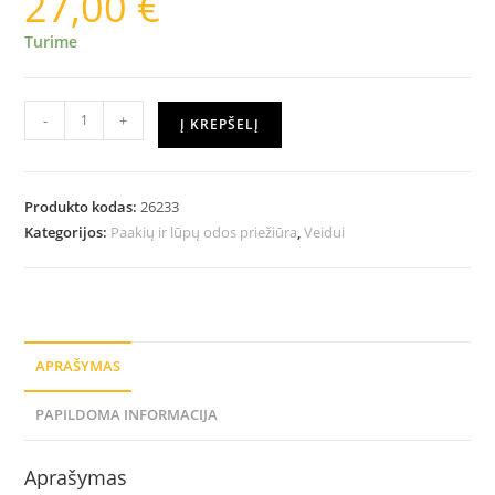
27,00
€
Turime
-
+
Į KREPŠELĮ
Produkto kodas:
26233
Kategorijos:
Paakių ir lūpų odos priežiūra
,
Veidui
APRAŠYMAS
PAPILDOMA INFORMACIJA
Aprašymas