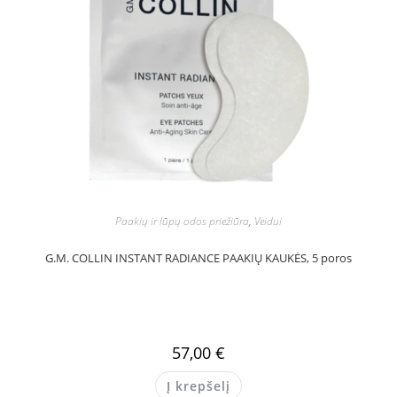
Paakių ir lūpų odos priežiūra
,
Veidui
G.M. COLLIN INSTANT RADIANCE PAAKIŲ KAUKĖS, 5 poros
57,00
€
Į krepšelį