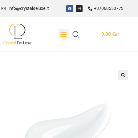
info@crystaldeluxe.lt
+37060550773
0,00
€
Dovanų Kuponas
🔍