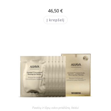
46,50
€
Į krepšelį
Paakių ir lūpų odos priežiūra
,
Veidui