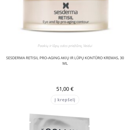
Paakių ir lūpų odos priežiūra
,
Veidui
SESDERMA RETISIL PRO-AGING AKIŲ IR LŪPŲ KONTŪRO KREMAS, 30
ML
51,00
€
Į krepšelį