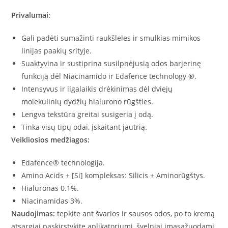
Privalumai:
Gali padėti sumažinti raukšleles ir smulkias mimikos
linijas paakių srityje.
Suaktyvina ir sustiprina susilpnėjusią odos barjerinę
funkciją dėl Niacinamido ir Edafence technology ®.
Intensyvus ir ilgalaikis drėkinimas dėl dviejų
molekulinių dydžių hialurono rūgšties.
Lengva tekstūra greitai susigeria į odą.
Tinka visų tipų odai, įskaitant jautrią.
Veikliosios medžiagos:
Edafence® technologija.
Amino Acids + [Si] kompleksas: Silicis + Aminorūgštys.
Hialuronas 0.1%.
Niacinamidas 3%.
Naudojimas:
tepkite ant švarios ir sausos odos, po to kremą
atsargiai paskirstykite aplikatoriumi, švelniai įmasažuodami