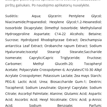
pirštų galiukais. Po naudojimo aplikatorių nuvalykite.
Sudėtis:
Aqua; Glycerin:
Pentylene Glycol;
Niacinamide;
Propanediol; Hexylene Glycol;
1.2-Hexanediol;
Isosorbide
Dicaprylate; Dimethyl Isosorbide;
Methylsilanol
Hydroxyproline
Aspartate; C14-22 Alcohols;
Betaine;
Sucrose; Hydrolyzed
Rhodophyceae Extract;
Deschampsia
antarctica Leaf
Extract; Orobanche rapum
Extract; Sodium
Hyaluronate;
Isocetyl Stearoyl Stearate;
Saccharide
Isomerate;
Caprylic/Capric Triglyceride;
Fructose;
Carbomer; Methyl
Gluceth-20; Tocopheryl
Acetate;
Polyacrylate Crosspolymer-6;
Acrylates/C10-30 Alkyl
Acrylate
Crosspolymer; Potassium
Lactate; Zea mays Starch;
PEG-8;
Lactic Acid; Urea; Biosaccharide
Gum-1; Dextrin;
Tocopherol;
Sodium Levulinate; Glyceryl
Caprylate; Sodium
Citrate;
Ascorbyl Palmitate; Alanine;
Glutamic Acid; Aspartic
Acid;
Ascorbic Acid; Hexyl Nicotinate;
Citric Acid; p-Anisic
Acid; Sodium
Benzoate; Parfum;