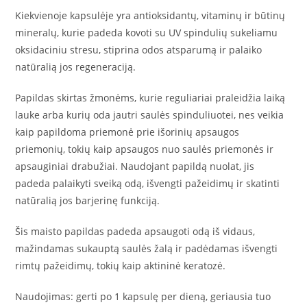
Kiekvienoje kapsulėje yra antioksidantų, vitaminų ir būtinų
mineralų, kurie padeda kovoti su UV spindulių sukeliamu
oksidaciniu stresu, stiprina odos atsparumą ir palaiko
natūralią jos regeneraciją.
Papildas skirtas žmonėms, kurie reguliariai praleidžia laiką
lauke arba kurių oda jautri saulės spinduliuotei, nes veikia
kaip papildoma priemonė prie išorinių apsaugos
priemonių, tokių kaip apsaugos nuo saulės priemonės ir
apsauginiai drabužiai. Naudojant papildą nuolat, jis
padeda palaikyti sveiką odą, išvengti pažeidimų ir skatinti
natūralią jos barjerinę funkciją.
Šis maisto papildas padeda apsaugoti odą iš vidaus,
mažindamas sukauptą saulės žalą ir padėdamas išvengti
rimtų pažeidimų, tokių kaip aktininė keratozė.
Naudojimas: gerti po 1 kapsulę per dieną, geriausia tuo