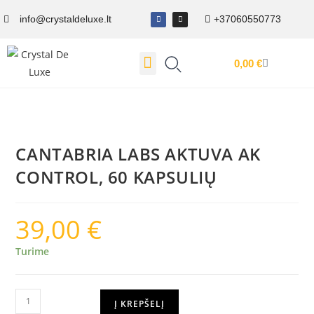
info@crystaldeluxe.lt
+37060550773
0,00
€
Dovanų Kuponas
CANTABRIA LABS AKTUVA AK
CONTROL, 60 KAPSULIŲ
39,00
€
Turime
Į KREPŠELĮ