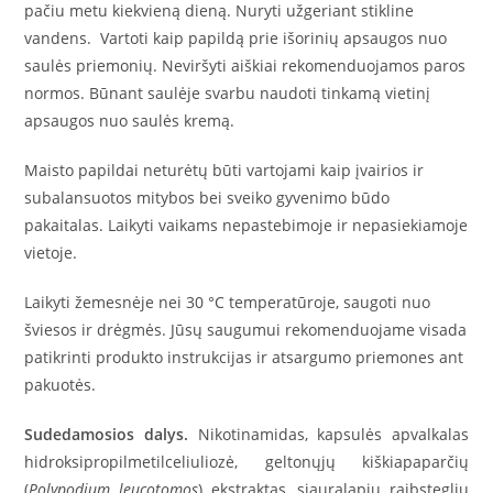
pačiu metu kiekvieną dieną. Nuryti užgeriant stikline
vandens. Vartoti kaip papildą prie išorinių apsaugos nuo
saulės priemonių. Neviršyti aiškiai rekomenduojamos paros
normos. Būnant saulėje svarbu naudoti tinkamą vietinį
apsaugos nuo saulės kremą.
Maisto papildai neturėtų būti vartojami kaip įvairios ir
subalansuotos mitybos bei sveiko gyvenimo būdo
pakaitalas. Laikyti vaikams nepastebimoje ir nepasiekiamoje
vietoje.
Laikyti žemesnėje nei 30 °C temperatūroje, saugoti nuo
šviesos ir drėgmės. Jūsų saugumui rekomenduojame visada
patikrinti produkto instrukcijas ir atsargumo priemones ant
pakuotės.
Sudedamosios dalys.
Nikotinamidas, kapsulės apvalkalas
hidroksipropilmetilceliuliozė, geltonųjų kiškiapaparčių
(
Polypodium leucotomos
) ekstraktas, siauralapių raibsteglių