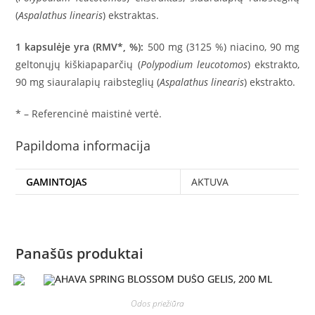
(
Aspalathus linearis
) ekstraktas.
1 kapsulėje yra (RMV*, %
)
:
500 mg (3125 %) niacino, 90 mg
geltonųjų kiškiapaparčių (
Polypodium leucotomos
) ekstrakto,
90 mg siauralapių raibsteglių (
Aspalathus linearis
) ekstrakto.
* – Referencinė maistinė vertė.
Papildoma informacija
GAMINTOJAS
AKTUVA
Panašūs produktai
Odos priežiūra