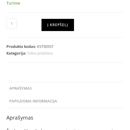
Turime
Į KREPŠELĮ
Produkto kodas:
K5750557
Kategorija:
Odos priežiūra
APRAŠYMAS
PAPILDOMA INFORMACIJA
Aprašymas