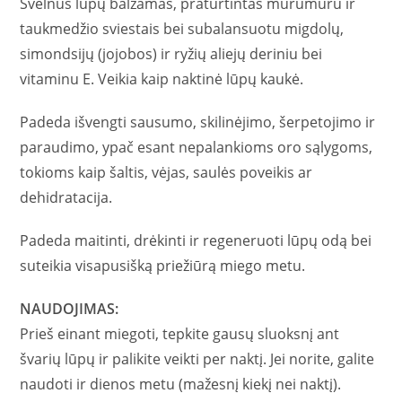
Švelnus lūpų balzamas, praturtintas murumuru ir
taukmedžio sviestais bei subalansuotu migdolų,
simondsijų (jojobos) ir ryžių aliejų deriniu bei
vitaminu E. Veikia kaip naktinė lūpų kaukė.
Padeda išvengti sausumo, skilinėjimo, šerpetojimo ir
paraudimo, ypač esant nepalankioms oro sąlygoms,
tokioms kaip šaltis, vėjas, saulės poveikis ar
dehidratacija.
Padeda maitinti, drėkinti ir regeneruoti lūpų odą bei
suteikia visapusišką priežiūrą miego metu.
NAUDOJIMAS:
Prieš einant miegoti, tepkite gausų sluoksnį ant
švarių lūpų ir palikite veikti per naktį. Jei norite, galite
naudoti ir dienos metu (mažesnį kiekį nei naktį).