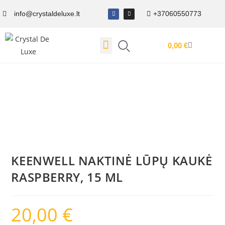
info@crystaldeluxe.lt
+37060550773
0,00
€
Dovanų Kuponas
KEENWELL NAKTINĖ LŪPŲ KAUKĖ
RASPBERRY, 15 ML
20,00
€