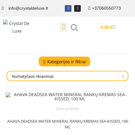
info@crystaldeluxe.lt
+37060550773
0,00
€
Dovanų Kuponas
Kategorijos ir filtrai
Numatytasis rikiavimas
Odos priežiūra
AHAVA DEADSEA WATER MINERAL RANKŲ KREMAS SEA-KISSED, 100
ML