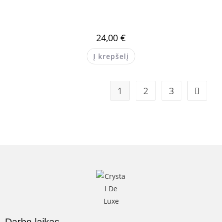
24,00
€
Į krepšelį
1
2
3
Darbo laikas