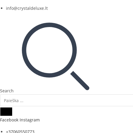
Skip
info@crystaldeluxe.lt
to
content
Search
Facebook
Instagram
+37060550773