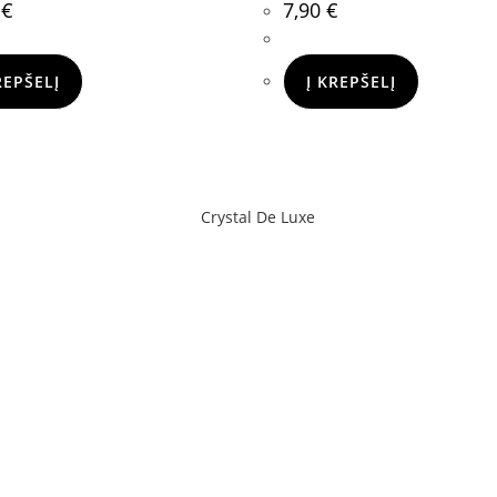
0
€
7,90
€
REPŠELĮ
Į KREPŠELĮ