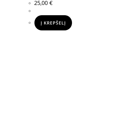
25,00
€
Į KREPŠELĮ