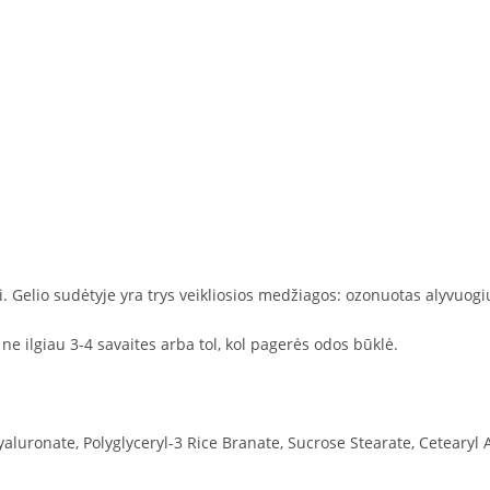
ti. Gelio sudėtyje yra trys veikliosios medžiagos: ozonuotas alyvuogių
 ne ilgiau 3-4 savaites arba tol, kol pagerės odos būklė.
luronate, Polyglyceryl-3 Rice Branate, Sucrose Stearate, Cetearyl A