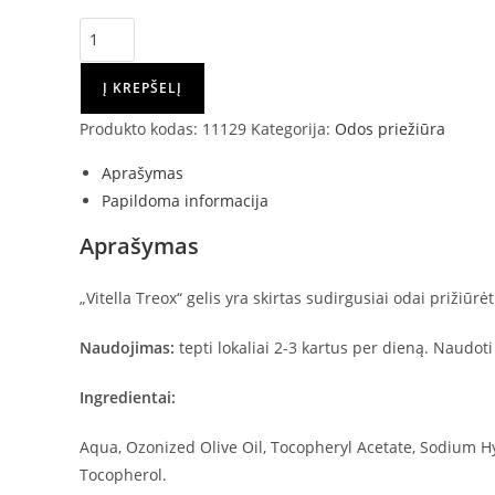
produkto
kiekis:
VITELLA
Į KREPŠELĮ
TREOX
Produkto kodas:
11129
Kategorija:
Odos priežiūra
GELIS
SUDIRGUSIAI
Aprašymas
ODAI,
Papildoma informacija
20
Aprašymas
ML
„Vitella Treox“ gelis yra skirtas sudirgusiai odai prižiūrė
Naudojimas:
tepti lokaliai 2-3 kartus per dieną. Naudoti
Ingredientai:
Aqua, Ozonized Olive Oil, Tocopheryl Acetate, Sodium Hya
Tocopherol.