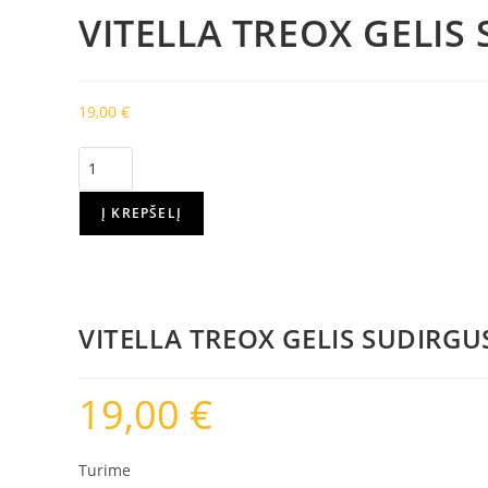
VITELLA TREOX GELIS
19,00
€
produkto
kiekis:
VITELLA
Į KREPŠELĮ
TREOX
GELIS
SUDIRGUSIAI
ODAI,
VITELLA TREOX GELIS SUDIRGUS
20
ML
19,00
€
Turime