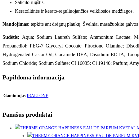
Salicilo rūgštis.
Keratolitinės ir kerato-reguliuojančios veikliosios medžiagos.
Naudojimas:
tepkite ant drėgnų plaukų. Švelniai masažuokite galvos o
Sudėtis:
Aqua; Sodium Laureth Sulfate; Ammonium Lactate; Magn
Propanediol; PEG-7 Glyceryl Cocoate; Piroctone Olamine; Disodi
Hydrogenated Castor Oil; Cocamide DEA; Disodium EDTA; Tocopher
Sodium Chloride; Sodium Sulfate; CI 16035; Cl 19140; Parfum; Amy
Papildoma informacija
Gamintojas
IRALTONE
Panašūs produktai