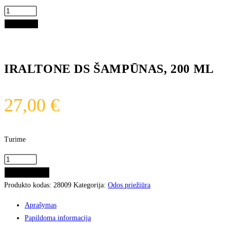
Į krepšelį
IRALTONE DS ŠAMPŪNAS, 200 ML
27,00
€
Turime
Į KREPŠELĮ
Produkto kodas:
28009
Kategorija:
Odos priežiūra
Aprašymas
Papildoma informacija