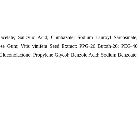
tate; Salicylic Acid; Climbazole; Sodium Lauroyl Sarcosinate;
tose Gum; Vitis vinifera Seed Extract; PPG-26 Butoth-26; PEG-40
luconolactone; Propylene Glycol; Benzoic Acid; Sodium Benzoate;