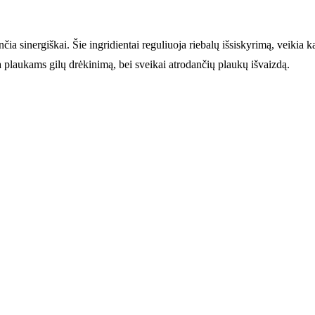
ia sinergiškai. Šie ingridientai reguliuoja riebalų išsiskyrimą, veikia kai
a plaukams gilų drėkinimą, bei sveikai atrodančių plaukų išvaizdą.