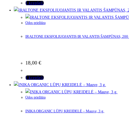
Į krepšelį
Odos priežiūra
IRALTONE EKSFOLIUOJANTIS IR VALANTIS ŠAMPŪNAS, 200
18,00
€
Į krepšelį
Odos priežiūra
INIKA ORGANIC LŪPŲ KREIDELĖ – Mauve, 3 g.