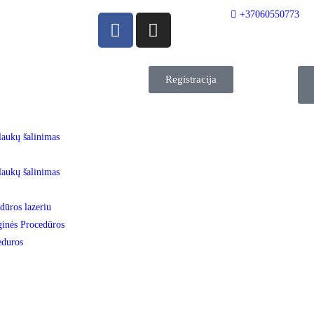
+37060550773
Registracija
laukų šalinimas
laukų šalinimas
dūros lazeriu
inės Procedūros
eduros