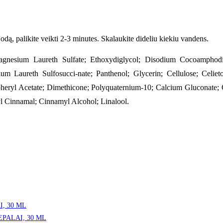
dą, palikite veikti 2-3 minutes. Skalaukite dideliu kiekiu vandens.
esium Laureth Sulfate; Ethoxydiglycol; Disodium Cocoamphodiace
um Laureth Sulfosucci-nate; Panthenol; Glycerin; Cellulose; Celie
yl Acetate; Dimethicone; Polyquaternium-10; Calcium Gluconate; G
l Cinnamal; Cinnamyl Alcohol; Linalool.