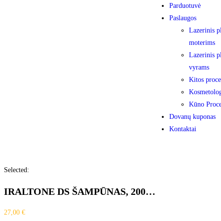
Parduotuvė
Paslaugos
Lazerinis p
moterims
Lazerinis p
vyrams
Kitos proce
Kosmetolog
Kūno Proc
Dovanų kuponas
Kontaktai
Selected:
IRALTONE DS ŠAMPŪNAS, 200…
27,00
€