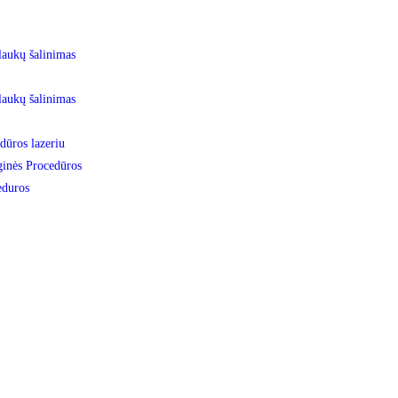
laukų šalinimas
laukų šalinimas
dūros lazeriu
inės Procedūros
eduros