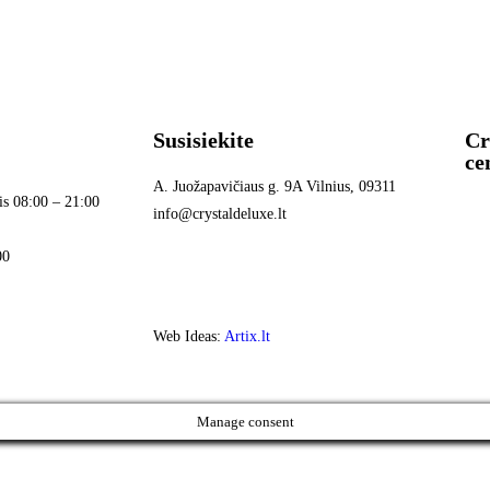
Susisiekite
Cr
ce
A. Juožapavičiaus g. 9A Vilnius, 09311
is 08:00 – 21:00
info@crystaldeluxe.lt
00
Web Ideas:
Artix.lt
Manage consent