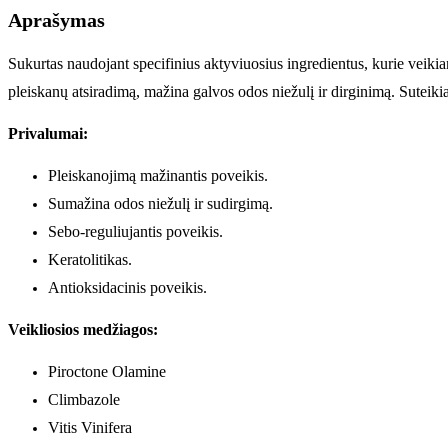
Aprašymas
Sukurtas naudojant specifinius aktyviuosius ingredientus, kurie veikianč
pleiskanų atsiradimą, mažina galvos odos niežulį ir dirginimą. Suteiki
Privalumai:
Pleiskanojimą mažinantis poveikis.
Sumažina odos niežulį ir sudirgimą.
Sebo-reguliujantis poveikis.
Keratolitikas.
Antioksidacinis poveikis.
Veikliosios medžiagos:
Piroctone Olamine
Climbazole
Vitis Vinifera