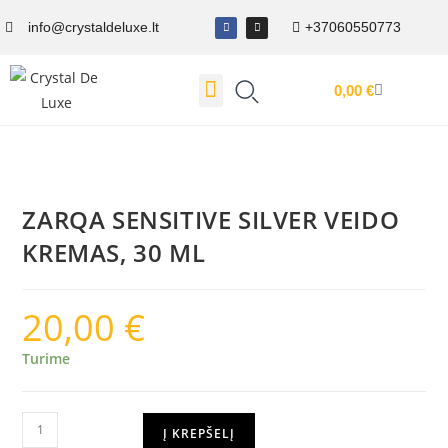
info@crystaldeluxe.lt
+37060550773
0,00
€
Dovanų Kuponas
ZARQA SENSITIVE SILVER VEIDO
KREMAS, 30 ML
20,00
€
Turime
Į KREPŠELĮ