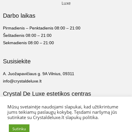
Darbo laikas
Pirmadienis – Penktadienis 08:00 – 21:00
Šeštadienis 08:00 – 21:00
Sekmadienis 08:00 – 21:00
Susisiekite
A. Juožapavičiaus g. 9A Vilnius, 09311
info@crystaldeluxe.lt
Crystal De Luxe estetikos centras
2022 Crystal De Luxe estetikos centras. Visos teisės saugomos.
Mūsų svetainėje naudojami slapukai, kad užtikrintume
jums teikiamų paslaugų kokybę. Tęsdami naršymą jūs
sutinkate su Crystaldeluxe.lt slapukų politika.
Web Ideas:
Artix.lt
Sutinku