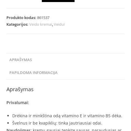
Produkto kodas:
861537
Kategorijos:
Veido kremai
,
Veidui
APRAŠYMAS
PAPILDOMA INFORMACIJA
Aprašymas
Privalumai:
Drėkina ir minkština odą vitamino E ir vitamino B5 dėka.
Švelnus ir be kvapiklių: tinka jautriausiai odai.
Naudojimas:
kremu gausiai tepkite sausas, paraudusias ar