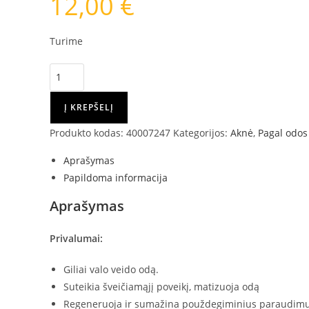
12,00
€
Turime
produkto
kiekis:
SOPHIE
Į KREPŠELĮ
SKIN
Produkto kodas:
40007247
Kategorijos:
Aknė
,
Pagal odo
OIL
STOP
Aprašymas
GELINIS
Papildoma informacija
PRAUSIKLIS,
Aprašymas
250
ML
Privalumai:
Giliai valo veido odą.
Suteikia šveičiamąjį poveikį, matizuoja odą
Regeneruoja ir sumažina použdegiminius paraudimu