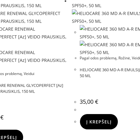
Pagal odos problemą
,
Rožinė
,
Veid
HELIOCARE 360 MD A-R EMULSIJ
dos problemą
,
Veidui
50 ML
RE RENEWAL GLYCOPERFECT [Az]
RAUSIKLIS, 150 ML
35,00
€
0
€
Į KREPŠELĮ
REPŠELĮ