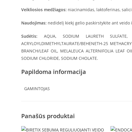
Veikliosios medžiagos:
niacinamidas, laktoferinas, salici
Naudojimas:
nedidelį kiekį gelio paskirstykite ant vei
Sudėtis:
AQUA, SODIUM LAURETH SULFATE, PR
ACRYLOYLDIMETHYLTAURATE/BEHENETH-25 METHACRYLA
BRANCH/LEAF OIL, MELALEUCA ALTERNIFOLIA LEAF O
SODIUM CHLORIDE, SODIUM CHOLATE.
Papildoma informacija
GAMINTOJAS
Panašūs produktai