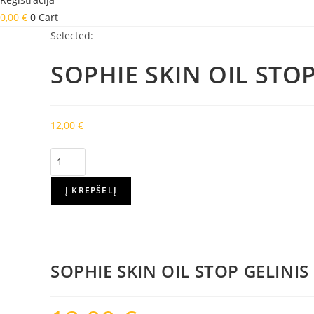
0,00
€
0
Cart
Selected:
SOPHIE SKIN OIL STO
12,00
€
produkto
kiekis:
SOPHIE
Į KREPŠELĮ
SKIN
OIL
STOP
GELINIS
SOPHIE SKIN OIL STOP GELINIS
PRAUSIKLIS,
250
ML