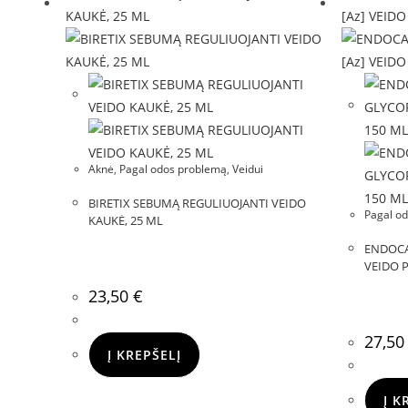
Aknė
,
Pagal odos problemą
,
Veidui
BIRETIX SEBUMĄ REGULIUOJANTI VEIDO
Pagal o
KAUKĖ, 25 ML
ENDOCA
VEIDO P
23,50
€
27,5
Į KREPŠELĮ
Į K