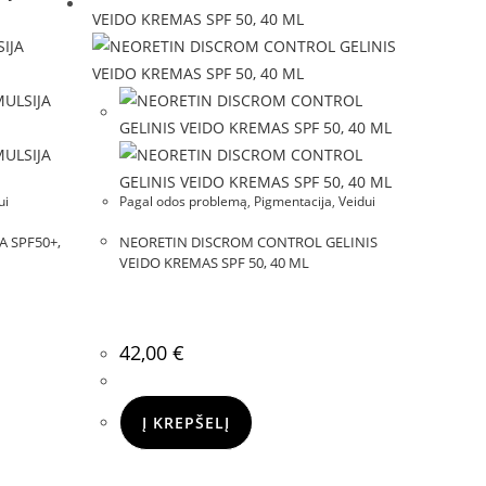
ui
Pagal odos problemą
,
Pigmentacija
,
Veidui
A SPF50+,
NEORETIN DISCROM CONTROL GELINIS
VEIDO KREMAS SPF 50, 40 ML
42,00
€
Į KREPŠELĮ