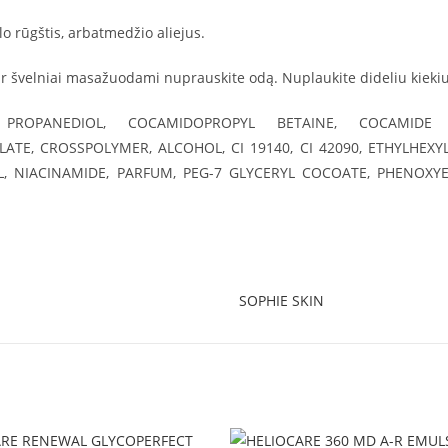
lo rūgštis, arbatmedžio aliejus.
do ir švelniai masažuodami nuprauskite odą. Nuplaukite dideliu kiek
OPANEDIOL, COCAMIDOPROPYL BETAINE, COCAMIDE D
TE, CROSSPOLYMER, ALCOHOL, CI 19140, CI 42090, ETHYLHEX
IL, NIACINAMIDE, PARFUM, PEG-7 GLYCERYL COCOATE, PHENOX
SOPHIE SKIN