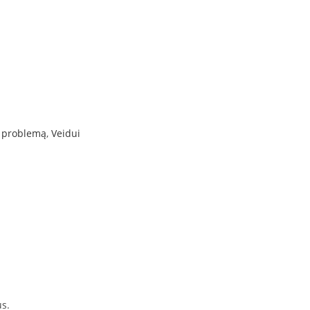
s problemą
,
Veidui
s.