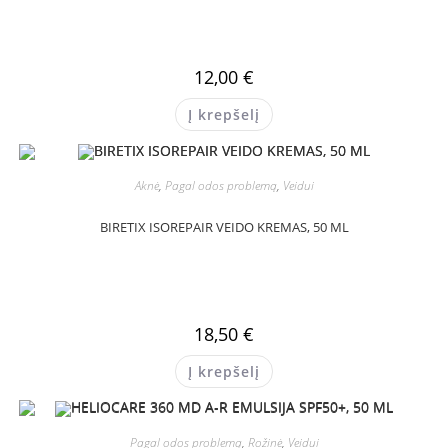
12,00
€
Į krepšelį
Aknė
,
Pagal odos problemą
,
Veidui
BIRETIX ISOREPAIR VEIDO KREMAS, 50 ML
18,50
€
Į krepšelį
Pagal odos problemą
,
Rožinė
,
Veidui