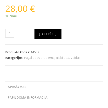
28,00
€
Turime
Į KREPŠELĮ
Produkto kodas:
14557
Kategorijos:
Pagal odos problemą
,
Riebi oda
,
Veidui
APRAŠYMAS
PAPILDOMA INFORMACIJA