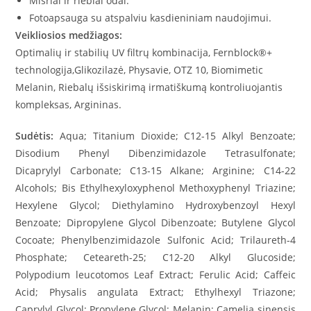
Mišriai ir riebiai odai.
Fotoapsauga su atspalviu kasdieniniam naudojimui.
Veikliosios medžiagos:
Optimalių ir stabilių UV filtrų kombinacija, Fernblock®+
technologija,Glikozilazė, Physavie, OTZ 10, Biomimetic
Melanin, Riebalų išsiskirimą irmatiškumą kontroliuojantis
kompleksas, Argininas.
Sudėtis:
Aqua; Titanium Dioxide; C12-15 Alkyl Benzoate;
Disodium Phenyl Dibenzimidazole Tetrasulfonate;
Dicaprylyl Carbonate; C13-15 Alkane; Arginine; C14-22
Alcohols; Bis Ethylhexyloxyphenol Methoxyphenyl Triazine;
Hexylene Glycol; Diethylamino Hydroxybenzoyl Hexyl
Benzoate; Dipropylene Glycol Dibenzoate; Butylene Glycol
Cocoate; Phenylbenzimidazole Sulfonic Acid; Trilaureth-4
Phosphate; Ceteareth-25; C12-20 Alkyl Glucoside;
Polypodium leucotomos Leaf Extract; Ferulic Acid; Caffeic
Acid; Physalis angulata Extract; Ethylhexyl Triazone;
Caprylyl Glycol; Propylene Glycol; Melanin; Camelia sinensis