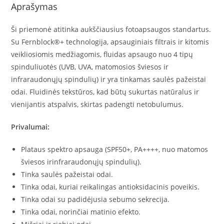
Aprašymas
Ši priemonė atitinka aukščiausius fotoapsaugos standartus.
Su Fernblock®+ technologija, apsauginiais filtrais ir kitomis
veikliosiomis medžiagomis, fluidas apsaugo nuo 4 tipų
spinduliuotės (UVB, UVA, matomosios šviesos ir
infraraudonųjų spindulių) ir yra tinkamas saulės pažeistai
odai. Fluidinės tekstūros, kad būtų sukurtas natūralus ir
vienijantis atspalvis, skirtas padengti netobulumus.
Privalumai:
Plataus spektro apsauga (SPF50+, PA++++, nuo matomos
šviesos irinfraraudonųjų spindulių).
Tinka saulės pažeistai odai.
Tinka odai, kuriai reikalingas antioksidacinis poveikis.
Tinka odai su padidėjusia sebumo sekrecija.
Tinka odai, norinčiai matinio efekto.