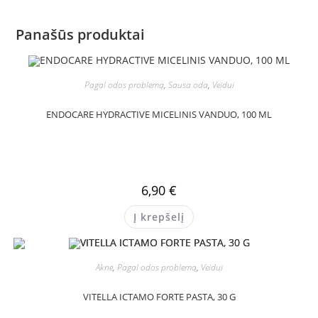
Panašūs produktai
Pagal odos problemą
,
Sausa oda
,
Veidui
ENDOCARE HYDRACTIVE MICELINIS VANDUO, 100 ML
6,90
€
Į krepšelį
Aknė
,
Pagal odos problemą
,
Veidui
VITELLA ICTAMO FORTE PASTA, 30 G