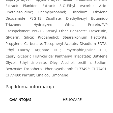
Extract; Plankton Extract; 3-O-Ethyl Ascorbic Acid;
Oxothiazolidine; Phenylpropanol; Disodium Ethylene
Dicocamide PEG-15 Disulfate; Diethylhexyl Butamido
Triazone; Hydrolyzed Wheat Protein/PVP
Crosspolymer; PPG-15 Stearyl Ether Benzoate; Troxerutin;
Glycerin; Silica; Propanediol; Stearalkonium Hectorite;
Propylene Carbonate; Tocopheryl Acetate; Disodium EDTA;
Ethyl Lauroyl Arginate HCL; Phytosphingosine HCL;
Caprylic/Capric Triglyceride; Panthenyl Triacetate; Butylene
Glycol; Ethyl Linoleate; Oleyl Alcohol; Lecithin; Sodium
Benzoate; Tocopherol; Phenoxyethanol; CI 77492; CI 77491;
CI 77499; Parfum; Linalool; Limonene
Papildoma informacija
GAMINTOJAS
HELIOCARE