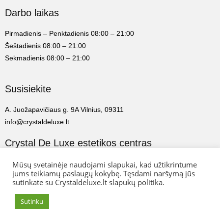
Darbo laikas
Pirmadienis – Penktadienis 08:00 – 21:00
Šeštadienis 08:00 – 21:00
Sekmadienis 08:00 – 21:00
Susisiekite
A. Juožapavičiaus g. 9A Vilnius, 09311
info@crystaldeluxe.lt
Crystal De Luxe estetikos centras
2022 Crystal De Luxe estetikos centras. Visos teisės saugomos.
Mūsų svetainėje naudojami slapukai, kad užtikrintume
jums teikiamų paslaugų kokybę. Tęsdami naršymą jūs
sutinkate su Crystaldeluxe.lt slapukų politika.
Web Ideas:
Artix.lt
Sutinku