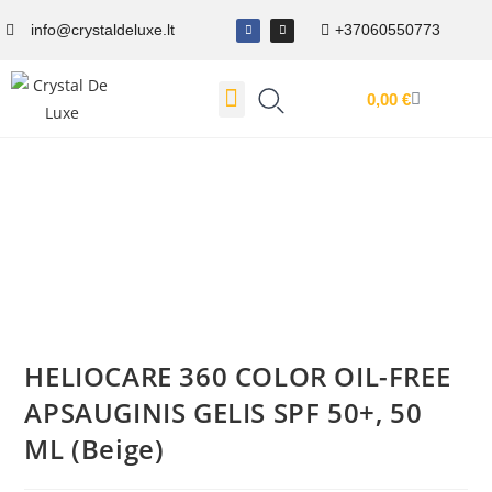
info@crystaldeluxe.lt
+37060550773
0,00
€
Dovanų Kuponas
HELIOCARE 360 COLOR OIL-FREE
APSAUGINIS GELIS SPF 50+, 50
ML (Beige)