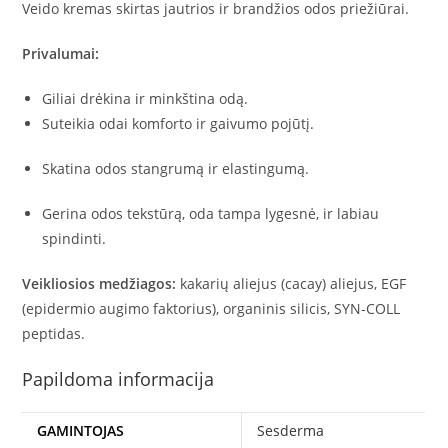
Veido kremas skirtas jautrios ir brandžios odos priežiūrai.
Privalumai:
Giliai drėkina ir minkština odą.
Suteikia odai komforto ir gaivumo pojūtį.
Skatina odos stangrumą ir elastingumą.
Gerina odos tekstūrą, oda tampa lygesnė, ir labiau
spindinti.
Veikliosios medžiagos:
kakarių aliejus
(cacay) aliejus, EGF
(epidermio augimo faktorius), organinis silicis, SYN-COLL
peptidas.
Papildoma informacija
GAMINTOJAS
Sesderma