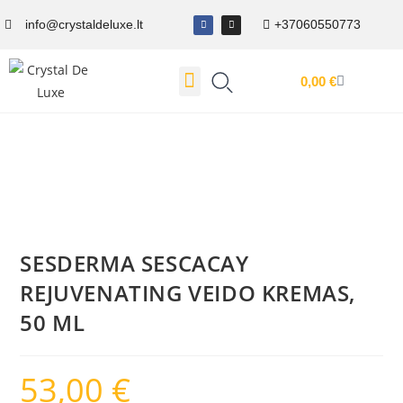
info@crystaldeluxe.lt
+37060550773
0,00
€
Dovanų Kuponas
SESDERMA SESCACAY
REJUVENATING VEIDO KREMAS,
50 ML
53,00
€