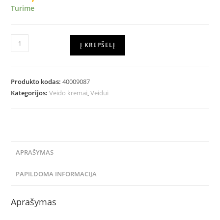
Turime
Į KREPŠELĮ
Produkto kodas:
40009087
Kategorijos:
Veido kremai
,
Veidui
APRAŠYMAS
PAPILDOMA INFORMACIJA
Aprašymas