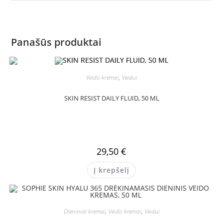
Panašūs produktai
Veido kremai
,
Veidui
SKIN RESIST DAILY FLUID, 50 ML
29,50
€
Į krepšelį
Dieniniai kremai
,
Veido kremai
,
Veidui