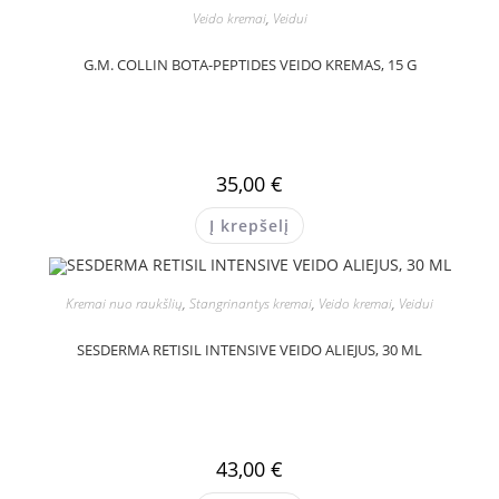
Veido kremai
,
Veidui
G.M. COLLIN BOTA-PEPTIDES VEIDO KREMAS, 15 G
35,00
€
Į krepšelį
Kremai nuo raukšlių
,
Stangrinantys kremai
,
Veido kremai
,
Veidui
SESDERMA RETISIL INTENSIVE VEIDO ALIEJUS, 30 ML
43,00
€