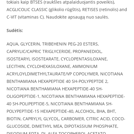
tokiais kaip BTSES (raukšles atpalaiduojantis poveikis),
ACGLICOLIC CLASSIC (glikolio rūgštis), RETISES (retinolis) and
C-VIT (vitaminas C). Naudokite apsaugą nuo saulės.
Sudėtis:
AQUA, GLYCERIN, TRIBEHENIN PEG-20 ESTERS,
CAPRYLIC/CAPRIC TRIGLYCERIDE, PROPANEDIOL,
ISOSTEARYL ISOSTEARATE, CYCLOPENTASILOXANE,
LECITHIN, CYCLOHEXASILOXANE, AMMONIUM
ACRYLOYLDIMETHYLTAURATE/VP COPOLYMER, NICOTIANA
BENTHAMIANA HEXAPEPTIDE 40 SH-POLYPEPTDE 2,
NICOTIANA BENTHAMIANA HEXAPEPTIDE-40 SH-
OLIGOPEPTIDE-1, NICOTIANA BENTHAMIANA HEXAPEPTIDE-
40 SH-POLIPEPTIDE-5, NICOTIANA BENTHAMIANA SH-
POLYPEPTIDE-15 HEXAPEPTIDE-40, ALCOHOL, BHA, BHT,
BIOTIN, CAPRYLYL GLYCOL, CARBOMER, CITRIC ACID, COCO-
GLUCOSIDE, DIMETHYL MEA, DIPOTASSIUM PHOSPHATE,
DISODIUM EDTA, DL-ALFA TOCOPHEROL ACETATO,