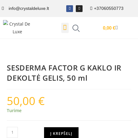
info@crystaldeluxe.lt
+37060550773
0,00
€
Dovanų Kuponas
SESDERMA FACTOR G KAKLO IR
DEKOLTĖ GELIS, 50 ml
50,00
€
Turime
Į KREPŠELĮ