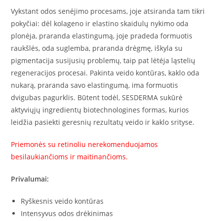
Vykstant odos senėjimo procesams, joje atsiranda tam tikri
pokyčiai: dėl kolageno ir elastino skaidulų nykimo oda
plonėja, praranda elastingumą, joje pradeda formuotis
raukšlės, oda suglemba, praranda drėgmę, iškyla su
pigmentacija susijusių problemų, taip pat lėtėja ląstelių
regeneracijos procesai. Pakinta veido kontūras, kaklo oda
nukarą, praranda savo elastingumą, ima formuotis
dvigubas pagurklis. Būtent todėl, SESDERMA sukūrė
aktyviųjų ingredientų biotechnologines formas, kurios
leidžia pasiekti geresnių rezultatų veido ir kaklo srityse.
Priemonės su retinoliu nerekomenduojamos
besilaukiančioms ir maitinančioms.
Privalumai:
Ryškesnis veido kontūras
Intensyvus odos drėkinimas