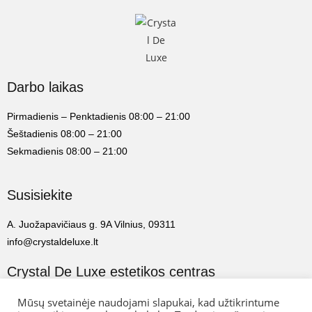
Darbo laikas
Pirmadienis – Penktadienis 08:00 – 21:00
Šeštadienis 08:00 – 21:00
Sekmadienis 08:00 – 21:00
Susisiekite
A. Juožapavičiaus g. 9A Vilnius, 09311
info@crystaldeluxe.lt
Crystal De Luxe estetikos centras
Mūsų svetainėje naudojami slapukai, kad užtikrintume
2022 Crystal De Luxe estetikos centras. Visos teisės saugomos.