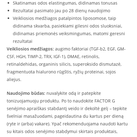
Skatinamas odos elastingumas, didinamas tonusas
Rezultatai pasimato jau po 28 dienų naudojimo
Veikliosios medžiagos patalpintos liposomose, taip
didinama skvarba, pasiekiami gilesni odos sluoksniai,
didinamas priemonės veiksmingumas, matomi geresni
rezultatai
Veikliosios medžiagos:
augimo faktoriai (TGF-b2, EGF, GM-
CSF, HGH, TIMP-2, TRX, IGF-1), DMAE, retinolis,
retinaldehidas, organinis silicis, superoksido dismutazė,
fragmentuota hialurono rūgštis, ryžių proteinai, sojos
aliejus.
Naudojimo būdas:
nuvalykite odą ir patepkite
tonizuojamuoju produktu. Po to naudokite FACTOR G
senėjimo apraiškas stabdantį veido ir dekoltė gelį – tepkite
švelniai masažuodami, pageidautina du kartus per dieną
(ryte ir (arba) vakare). Ypač rekomenduojama naudoti kartu
su kitais odos senėjimo stabdymui skirtais produktais,