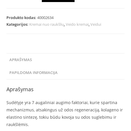
Produkto kodas:
40002634
Kategorijos:
Kremai nuo raukšlių
,
Veido kremai
,
Veidui
APRAŠYMAS
PAPILDOMA INFORMACIJA
Aprašymas
Sudėtyje yra 7 augaliniai augimo faktoriai, kurie spartina
mechanizmus, atsakingus už odos regeneraciją, kolageno ir
elastino sintezę, tokiu būdu kovoja su odos suglebimu ir
raukšlėmis.