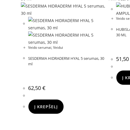
Veido s
HUBISL
30 ML
Veido serumai
,
Veidui
51,5
SESDERMA HIDRADERM HYAL 5 serumas, 30
ml
Į K
62,50
€
Į KREPŠELĮ