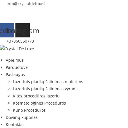
Skip
info@crystaldeluxe.lt
to
content
cebook
Instagram
+37060550773
Apie mus
Parduotuvė
Paslaugos
Lazerinis plaukų šalinimas moterims
Lazerinis plaukų šalinimas vyrams
Kitos procedūros lazeriu
Kosmetologinės Procedūros
Kūno Proceduros
Dovanų kuponas
Kontaktai