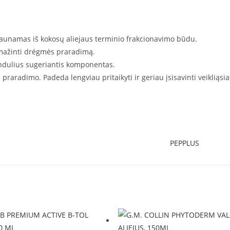
išgaunamas iš kokosų aliejaus terminio frakcionavimo būdu.
mažinti drėgmės praradimą.
indulius sugeriantis komponentas.
praradimo. Padeda lengviau pritaikyti ir geriau įsisavinti veikliąsi
PEPPLUS