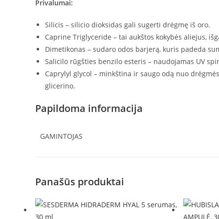
Privalumai:
Silicis – silicio dioksidas gali sugerti drėgmę iš oro.
Caprine Triglyceride – tai aukštos kokybės aliejus, 
Dimetikonas – sudaro odos barjerą, kuris padeda su
Salicilo rūgšties benzilo esteris – naudojamas UV sp
Caprylyl glycol – minkština ir saugo odą nuo drėgmės 
glicerino.
Papildoma informacija
GAMINTOJAS
Panašūs produktai