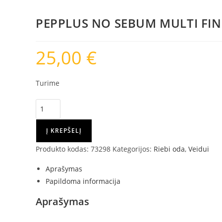
MULTI
FINISH
PEPPLUS NO SEBUM MULTI FIN
PUDRA,
10
25,00
€
G
Turime
produkto
kiekis:
PEPPLUS
Į KREPŠELĮ
NO
Produkto kodas:
73298
Kategorijos:
Riebi oda
,
Veidui
SEBUM
MULTI
Aprašymas
FINISH
Papildoma informacija
PUDRA,
Aprašymas
10
G