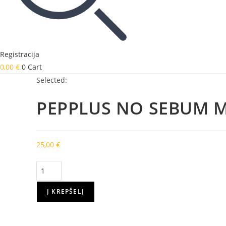
Registracija
0,00
€
0
Cart
Selected:
PEPPLUS NO SEBUM 
25,00
€
produkto
kiekis:
PEPPLUS
Į KREPŠELĮ
NO
SEBUM