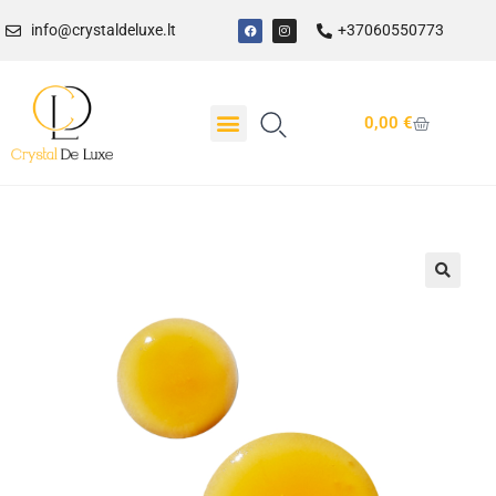
info@crystaldeluxe.lt
+37060550773
0,00
€