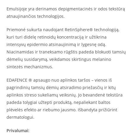
Emulsijoje yra derinamos depigmentacinės ir odos tekstūrą
atnaujinančios technologijos.
Priemonė sukurta naudojant RetinSphere® technologiją,
kuri turi didelę retinoidų koncentraciją ir užtikrina
intensyvų epidermio atsinaujinimą ir lygesnę odą.
Niacinamidas ir traneksamo rūgštis padeda blokuoti tamsių
dėmelių susidarymą, veikdamos skirtingus melanino
sintezės mechanizmus.
EDAFENCE ® apsaugo nuo aplinkos taršos – vienos iš
pagrindinių tamsių dėmių atsiradimo priežasčių ir kitų
aplinkos streso sukeliamų veiksnių. Jo bevandenė tekstūra
padeda tolygiai užtepti produktą, nepaliekant baltos
plėvelės efekto ar riebumo jausmo. Išbandyta prižiūrint
dermatologui.
Privalumai: