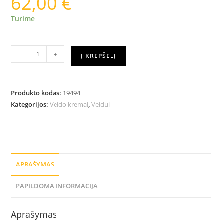
62,00
€
Turime
-
+
Į KREPŠELĮ
Produkto kodas:
19494
Kategorijos:
Veido kremai
,
Veidui
APRAŠYMAS
PAPILDOMA INFORMACIJA
Aprašymas