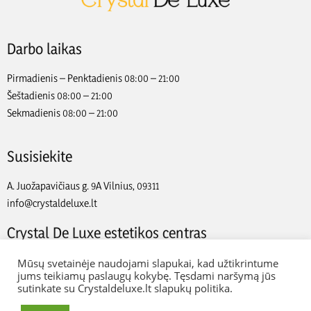
Darbo laikas
Pirmadienis – Penktadienis 08:00 – 21:00
Šeštadienis 08:00 – 21:00
Sekmadienis 08:00 – 21:00
Susisiekite
A. Juožapavičiaus g. 9A Vilnius, 09311
info@crystaldeluxe.lt
Crystal De Luxe estetikos centras
2022 Crystal De Luxe estetikos centras. Visos teisės saugomos.
Mūsų svetainėje naudojami slapukai, kad užtikrintume
jums teikiamų paslaugų kokybę. Tęsdami naršymą jūs
sutinkate su Crystaldeluxe.lt slapukų politika.
Web Ideas:
Artix.lt