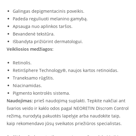
Galingas depigmentacinis poveikis.
Padeda reguliuoti melanino gamybą.
Apsauga nuo aplinkos taršos.
Bevandenė tekstūra.
Išbandyta prižiūrint dermatologui.
Veikliosios medžiagos:
Retinolis.
RetinSphere Technology®, naujos kartos retinoidas.
Traneksamo rūgštis.
Niacinamidas.
Pigmento kontrolės sistema.
Naudojimas:
prieš naudojimą suplakti. Tepkite nakčiai ant
švarios veido ir kaklo odos pagal NEORETIN Discrom Control
režimą, nurodytą pakuotės lapelyje arba naudokite taip,
kaip rekomendavo jūsų sveikatos priežiūros specialistas.