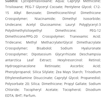
Sudėtis:
Cyclopentasiloxane; Aqua; Caprylyl Methicone;
Trisiloxane; PEG-7 Glyceryl Cocoate; Pentylene Glycol; C12-
15 Alkyl Benzoate; Dimethicone/Vinyl Dimethicone
Crosspolymer; Niacinamide; Dimethyl Isosorbide;
Undecane; Acetyl Glucosamine; Lauryl Polyglyceryl-3
Polydimethylsiloxyethyl Dimethicone; PEG-12
Dimethicone/PPG-20 Crosspolymer; Tranexamic Acid;
Tridecane; Methyl Methacrylate/Glycol Dimethacrylate
Crosspolymer; Bisabolol; Sodium Hyaluronate
Crosspolymer; Dipotassium Glycyrrhizate Deschampsia
antarctica Leaf Extract; Hexylresorcinol: Retinol;
Hydroxypinacolone Retinoate; Ascorbic Acid;
Phenylpropanol; Silica Silylate; Zea Mays Starch; Trisodium
Ethylenediamine Disuccinate; Caprylyl Glycol; Propanediol;
Polysorbate 20; Silica; Dimethicone; Propyl Gallate; Sodium
Chloride; Tocopheryl Acetate; Tocopherol; Disodium
EDTA; BHT; Parfum.