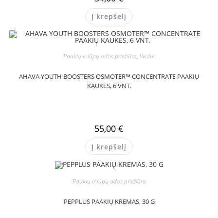
Į krepšelį
Paakių ir lūpų odos priežiūra
,
Veidui
AHAVA YOUTH BOOSTERS OSMOTER™ CONCENTRATE PAAKIŲ
KAUKĖS, 6 VNT.
55,00
€
Į krepšelį
Paakių ir lūpų odos priežiūra
PEPPLUS PAAKIŲ KREMAS, 30 G