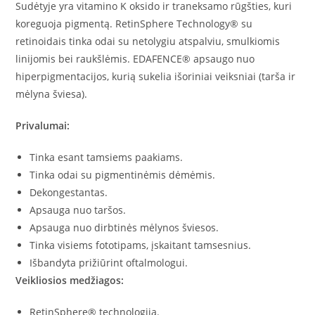
Sudėtyje yra vitamino K oksido ir traneksamo rūgšties, kuri
koreguoja pigmentą. RetinSphere Technology® su
retinoidais tinka odai su netolygiu atspalviu, smulkiomis
linijomis bei raukšlėmis. EDAFENCE® apsaugo nuo
hiperpigmentacijos, kurią sukelia išoriniai veiksniai (tarša ir
mėlyna šviesa).
Privalumai:
Tinka esant tamsiems paakiams.
Tinka odai su pigmentinėmis dėmėmis.
Dekongestantas.
Apsauga nuo taršos.
Apsauga nuo dirbtinės mėlynos šviesos.
Tinka visiems fototipams, įskaitant tamsesnius.
Išbandyta prižiūrint oftalmologui.
Veikliosios medžiagos:
RetinSphere® technologija.