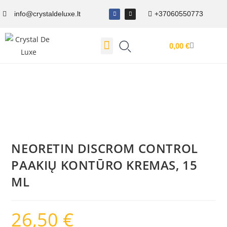
info@crystaldeluxe.lt
+37060550773
0,00
€
Dovanų Kuponas
NEORETIN DISCROM CONTROL
PAAKIŲ KONTŪRO KREMAS, 15
ML
26,50
€