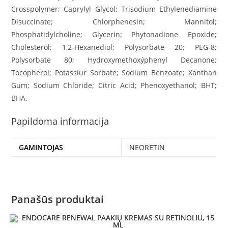
Crosspolymer; Caprylyl Glycol; Trisodium Ethylenediamine
Disuccinate; Chlorphenesin; Mannitol;
Phosphatidylcholine; Glycerin; Phytonadione Epoxide;
Cholesterol; 1,2-Hexanediol; Polysorbate 20; PEG-8;
Polysorbate 80; Hydroxymethoxýphenyl Decanone;
Tocopherol; Potassiur Sorbate; Sodium Benzoate; Xanthan
Gum; Sodium Chloride; Citric Acid; Phenoxyethanol; BHT;
BHA.
Papildoma informacija
GAMINTOJAS
NEORETIN
Panašūs produktai