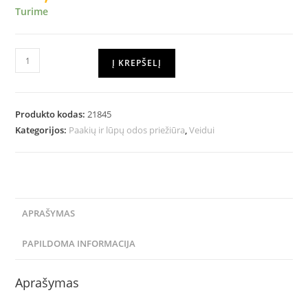
Turime
Į KREPŠELĮ
Produkto kodas:
21845
Kategorijos:
Paakių ir lūpų odos priežiūra
,
Veidui
APRAŠYMAS
PAPILDOMA INFORMACIJA
Aprašymas