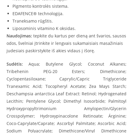
Pigmento kontrolės sistema.
EDAFENCE® technologija.
Traneksamo rūgštis.
Liposominis vitamino K oksidas.
Naudojimas:
tepkite du kartus per dieną ant švarios, sausos
odos, švelniai įtrinkite ir lengvais sukamaisiais masažiniais
judesiais paskirstykite iš akies vidaus į išorę.
Sudėtis:
Aqua; Butylene Glycol; Coconut Alkanes;
Tribehenin PEG-20 Esters; Dimethicone;
Cyclopentasiloxane; Caprylic/Capric Triglyceride
Tranexamic Acid; Tocopheryl Acetate; Zea Mays Starch;
Deschampsia antarctica Leaf Extract: Retinol; Hydrogenated
Lecithin; Pentylene Glycol; Dimethyl Isosorbide; Palmitoyl
Hydroxypropyltrimonium Amylopectin/Glycerin
Crosspolymer; Hydroxypinacolone Retinoate; Árginine;
Coco-Caprylate/Caprate; Ascorbyl Palmitate; Ascorbic Acid;
Sodium Polyacrylate; Dimethicone/Vinyl Dimethicone