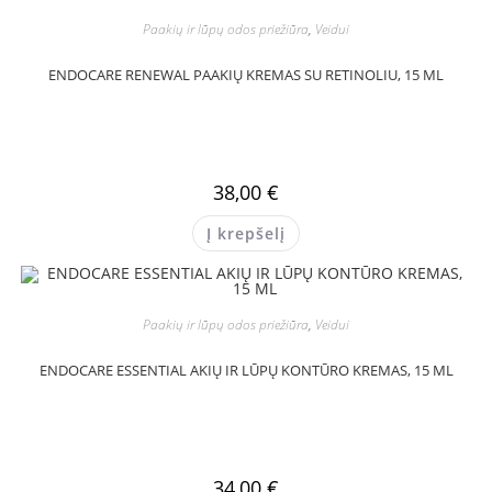
Paakių ir lūpų odos priežiūra
,
Veidui
ENDOCARE RENEWAL PAAKIŲ KREMAS SU RETINOLIU, 15 ML
38,00
€
Į krepšelį
Paakių ir lūpų odos priežiūra
,
Veidui
ENDOCARE ESSENTIAL AKIŲ IR LŪPŲ KONTŪRO KREMAS, 15 ML
34,00
€