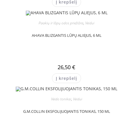
Į krepšelį
Paakių ir lūpų odos priežiūra
,
Veidui
AHAVA BLIZGANTIS LŪPŲ ALIEJUS, 6 ML
26,50
€
Į krepšelį
Veido tonikai
,
Veidui
G.M.COLLIN EKSFOLIJUOJANTIS TONIKAS, 150 ML