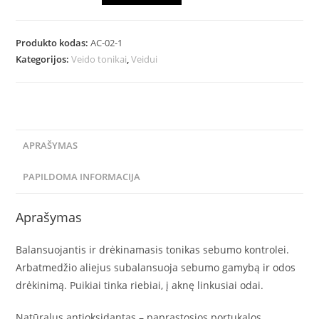
Produkto kodas:
AC-02-1
Kategorijos:
Veido tonikai
,
Veidui
APRAŠYMAS
PAPILDOMA INFORMACIJA
Aprašymas
Balansuojantis ir drėkinamasis tonikas sebumo kontrolei.
Arbatmedžio aliejus subalansuoja sebumo gamybą ir odos
drėkinimą. Puikiai tinka riebiai, į aknę linkusiai odai.
Natūralus antioksidantas – paprastosios portukalos