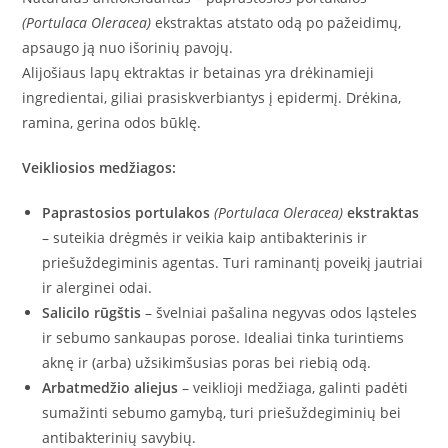
(Portulaca Oleracea)
ekstraktas atstato odą po pažeidimų,
apsaugo ją nuo išorinių pavojų.
Alijošiaus lapų ektraktas ir betainas yra drėkinamieji
ingredientai, giliai prasiskverbiantys į epidermį. Drėkina,
ramina, gerina odos būklę.
Veikliosios medžiagos:
Paprastosios portulakos
(Portulaca Oleracea)
ekstraktas
– suteikia drėgmės ir veikia kaip antibakterinis ir
priešuždegiminis agentas. Turi raminantį poveikį jautriai
ir alerginei odai.
Salicilo rūgštis
– švelniai pašalina negyvas odos ląsteles
ir sebumo sankaupas porose. Idealiai tinka turintiems
aknę ir (arba) užsikimšusias poras bei riebią odą.
Arbatmedžio aliejus
– veiklioji medžiaga, galinti padėti
sumažinti sebumo gamybą, turi priešuždegiminių bei
antibakterinių savybių.