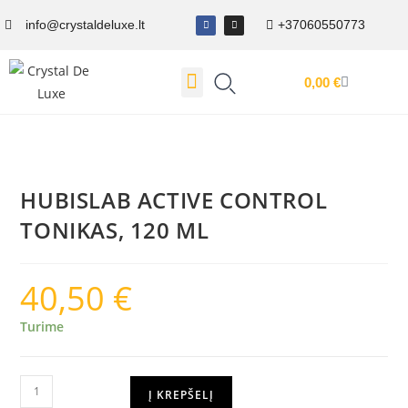
info@crystaldeluxe.lt
+37060550773
0,00
€
Dovanų Kuponas
HUBISLAB ACTIVE CONTROL
TONIKAS, 120 ML
40,50
€
Turime
Į KREPŠELĮ