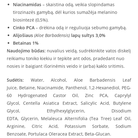
Niacinamidas
– skaistina odą, veikia slopindamas
tirozinazės gamybą, dėl kurios sumažėja melanino
biosintezė (0,5%).
Cinko PCA
– drėkina odą ir reguliuoja sebumo gamybą.
Alijošiaus
(Aloe Barbadensis)
lapų sultys 3,0%
Betainas 1%
Naudojimo būdas:
nuvalius veidą, sudrėkinkite vatos diskelį
reikiamu toniko kiekiu ir tepkite ant odos, pradedant nuo
nosies ir baigiant išorinėmis veido ir (arba) kaklo sritimis.
Sudėtis:
Water, Alcohol, Aloe Barbadensis Leaf
Juice, Betaine, Niacinamide, Panthenol, 1,2-Hexanediol, PEG-
60 Hydrogenated Castor Oil, Zinc PCA, Caprylyl
Glycol, Centella Asiatica Extract, Salicylic Acid, Butylene
Glycol, Ethylhexylglycerin, Disodium
EDTA, Glycerin, Melaleuca Alternifolia (Tea Tree) Leaf Oil,
Arginine, Citric Acid, Potassium Sorbate, Sodium
Benzoate, Portulaca Oleracea Extract, Beta-Glucan.