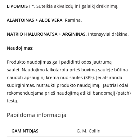
LIPOMOIST™
.
Suteikia akivaizdų ir ilgalaikį drėkinimą.
ALANTOINAS + ALOE VERA
.
Ramina.
NATRIO HIALURONATSA + ARGININAS
.
Intensyviai drėkina.
Naudojimas:
Produkto naudojimas gali padidinti odos jautrumą
saulei. Naudojimo laikotarpiu prieš buvimą saulėje būtina
naudoti apsauginį kremą nuo saulės (SPF). Jei atsiranda
sudirginimas, nutraukti produkto naudojimą. Jautriai odai
rekomenduojama prieš naudojimą atlikti bandomąjį (patch)
testą.
Papildoma informacija
GAMINTOJAS
G. M. Collin