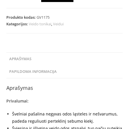
Produkto kodas:
GV1175
Kategorijos:
Veido tonikai
,
Veidui
APRAŠYMAS
PAPILDOMA INFORMACIJA
Aprašymas
Privalumai:
Švelniai pašalina negyvas odos ląsteles ir nešvarumus,
padeda reguliuoti perteklinį sebumo kiekį.
Šviesina ir išlygina veido odos atspalvį, tuo pačiu suteikia