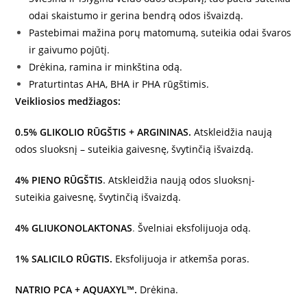
odai skaistumo ir gerina bendrą odos išvaizdą.
Pastebimai mažina porų matomumą, suteikia odai švaros
ir gaivumo pojūtį.
Drėkina, ramina ir minkština odą.
Praturtintas AHA, BHA ir PHA rūgštimis.
Veikliosios medžiagos:
0.5% GLIKOLIO RŪGŠTIS + ARGININAS.
Atskleidžia naują
odos sluoksnį – suteikia gaivesnę, švytinčią išvaizdą.
4% PIENO RŪGŠTIS
.
Atskleidžia naują odos sluoksnį-
suteikia gaivesnę, švytinčią išvaizdą.
4% GLIUKONOLAKTONAS
.
Švelniai eksfolijuoja odą.
1% SALICILO RŪGTIS.
Eksfolijuoja ir atkemša poras.
NATRIO PCA + AQUAXYL™.
Drėkina.