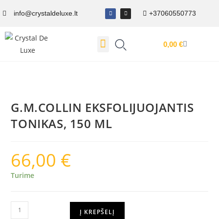
info@crystaldeluxe.lt
+37060550773
0,00
€
Dovanų Kuponas
G.M.COLLIN EKSFOLIJUOJANTIS
TONIKAS, 150 ML
66,00
€
Turime
Į KREPŠELĮ