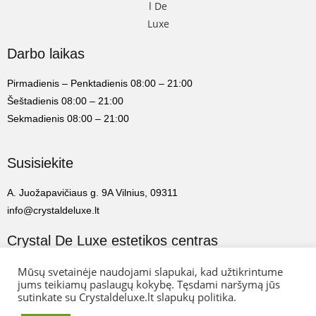
Darbo laikas
Pirmadienis – Penktadienis 08:00 – 21:00
Šeštadienis 08:00 – 21:00
Sekmadienis 08:00 – 21:00
Susisiekite
A. Juožapavičiaus g. 9A Vilnius, 09311
info@crystaldeluxe.lt
Crystal De Luxe estetikos centras
Mūsų svetainėje naudojami slapukai, kad užtikrintume
2022 Crystal De Luxe estetikos centras. Visos teisės saugomos.
jums teikiamų paslaugų kokybę. Tęsdami naršymą jūs
sutinkate su Crystaldeluxe.lt slapukų politika.
Web Ideas:
Artix.lt