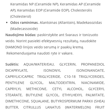
Keramidas NP (Ceramide NP), Keramidas AP (Ceramide
AP), Keramidas EOP (Ceramide EOP), Cholesterolis
(Cholesterol)
Odos raminimas.
Alantoinas (Allantoin), Madekasozidas
(Madecassoside)
Naudojimo būdas:
paskirstykite ant švaraus ir tonizuoto
veido. Norint pasiekti efektyvesnių rezultatų, naudokite
DIAMOND linijos veido serumą ir paakių kremą.
Rekomenduojama naudoti ryte ir vakare.
Sudėtis:
AQUA/WATER/EAU, GLYCERIN, PROPANEDIOL
DICAPRYLATE, ISONONYL ISONONANOATE,
CAPRYLIC/CAPRIC TRIGLYCERIDE, C10-18 TRIGLYCERIDES,
PENTYLENE GLYCOL, MALTODEXTRIN, NIACINAMIDE,
CAPRYLYL METHICONE, CETYL ALCOHOL, GLYCERYL
STEARATE, BUTYLENE GLYCOL, ETHYLHEXYL PALMITATE,
DIMETHICONE, SQUALANE, BUTYROSPERMUM PARKII (SHEA)
BUTTER, CITRULLUS LANATUS (WATERMELON) FRUIT