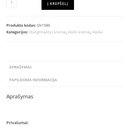
Į KREPŠELĮ
Produkto kodas:
GV1590
Kategorijos:
Stangrinantys kremai
,
Veido kremai
,
Veidui
APRAŠYMAS
PAPILDOMA INFORMACIJA
Aprašymas
Privalumai: