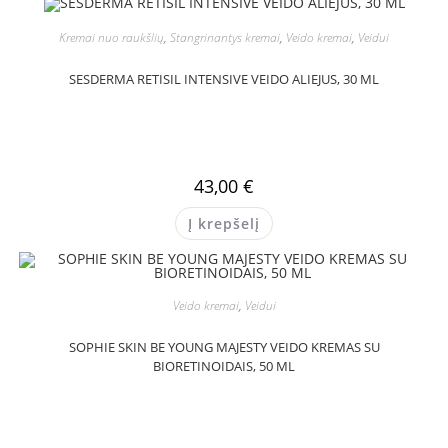
Kremai nuo raukšlių
,
Stangrinantys kremai
,
Veido kremai
,
Veidui
SESDERMA RETISIL INTENSIVE VEIDO ALIEJUS, 30 ML
43,00
€
Į krepšelį
Veido kremai
,
Veidui
SOPHIE SKIN BE YOUNG MAJESTY VEIDO KREMAS SU
BIORETINOIDAIS, 50 ML