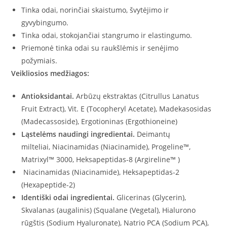
Tinka odai, norinčiai skaistumo, švytėjimo ir
gyvybingumo.
Tinka odai, stokojančiai stangrumo ir elastingumo.
Priemonė tinka odai su raukšlėmis ir senėjimo
požymiais.
Veikliosios medžiagos:
Antioksidantai.
Arbūzų ekstraktas (Citrullus Lanatus
Fruit Extract), Vit. E (Tocopheryl Acetate), Madekasosidas
(Madecassoside), Ergotioninas (Ergothioneine)
Ląstelėms naudingi ingredientai.
Deimantų
milteliai, Niacinamidas (Niacinamide), Progeline™,
Matrixyl™ 3000, Heksapeptidas-8 (Argireline™ )
Niacinamidas (Niacinamide), Heksapeptidas-2
(Hexapeptide-2)
Identiški odai ingredientai.
Glicerinas (Glycerin),
Skvalanas (augalinis) (Squalane (Vegetal), Hialurono
rūgštis (Sodium Hyaluronate), Natrio PCA (Sodium PCA),