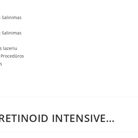
ų šalinimas
ų šalinimas
s lazeriu
 Procedūros
s
ETINOID INTENSIVE…