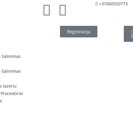
+37060550773
Registracija
ų šalinimas
ų šalinimas
s lazeriu
 Procedūros
s