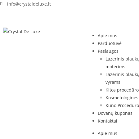
info@crystaldeluxe.lt
Apie mus
Parduotuvė
Paslaugos
Lazerinis plauk
moterims
Lazerinis plauk
vyrams
Kitos procedūro
Kosmetologinės
Kūno Proceduro
Dovanų kuponas
Kontaktai
Apie mus