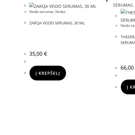
Veido serumai
,
Veidui
ZARQA VEIDO SERUMAS, 30 ML
Veido s
THESER
SERUMA
35,00
€
66,0
Į KREPŠELĮ
Į K