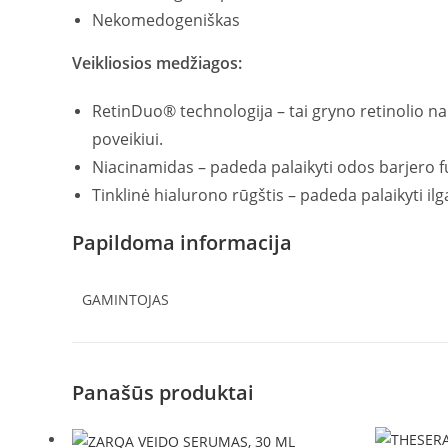
Nekomedogeniškas
Veikliosios medžiagos:
RetinDuo® technologija – tai gryno retinolio n
poveikiui.
Niacinamidas – padeda palaikyti odos barjero fu
Tinklinė hialurono rūgštis – padeda palaikyti il
Papildoma informacija
GAMINTOJAS
Panašūs produktai