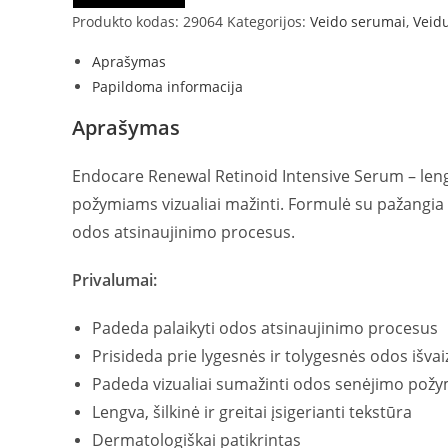
Produkto kodas:
29064
Kategorijos:
Veido serumai
,
Veidu
Aprašymas
Papildoma informacija
Aprašymas
Endocare Renewal Retinoid Intensive Serum – leng
požymiams vizualiai mažinti. Formulė su pažangia
odos atsinaujinimo procesus.
Privalumai:
Padeda palaikyti odos atsinaujinimo procesus
Prisideda prie lygesnės ir tolygesnės odos išva
Padeda vizualiai sumažinti odos senėjimo p
Lengva, šilkinė ir greitai įsigerianti tekstūra
Dermatologiškai patikrintas