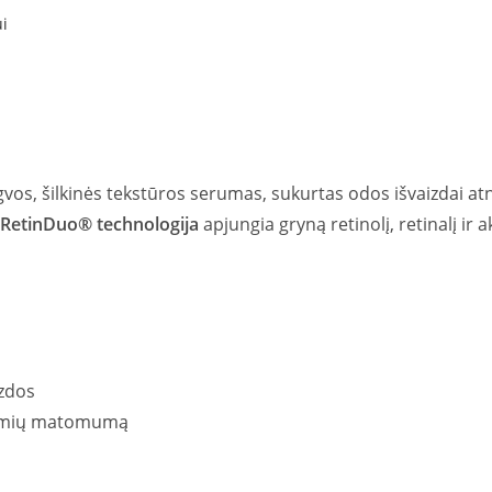
i
vos, šilkinės tekstūros serumas, sukurtas odos išvaizdai at
RetinDuo® technologija
apjungia gryną retinolį, retinalį ir
izdos
ožymių matomumą