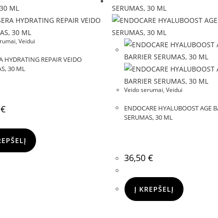
erumai
,
Veidui
A HYDRATING REPAIR VEIDO
S, 30 ML
Veido serumai
,
Veidui
0
€
ENDOCARE HYALUBOOST AGE B
SERUMAS, 30 ML
REPŠELĮ
36,50
€
Į KREPŠELĮ