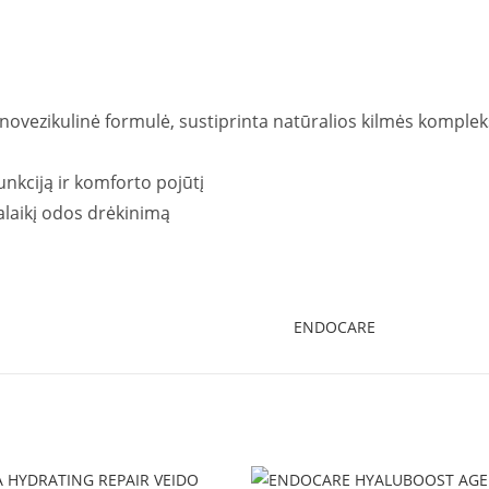
anovezikulinė formulė, sustiprinta natūralios kilmės komple
nkciją ir komforto pojūtį
galaikį odos drėkinimą
ENDOCARE