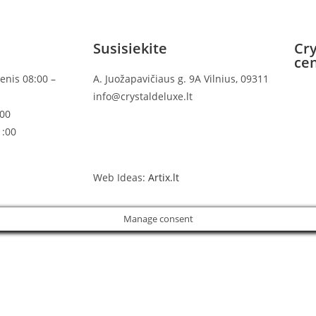
Susisiekite
Cry
ce
enis 08:00 –
A. Juožapavičiaus g. 9A Vilnius, 09311
info@crystaldeluxe.lt
:00
1:00
Web Ideas:
Artix.lt
Manage consent