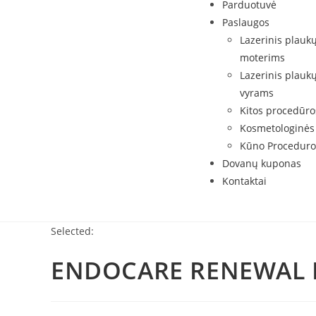
Parduotuvė
Paslaugos
Lazerinis plauk
moterims
Lazerinis plauk
vyrams
Kitos procedūro
Kosmetologinės
Kūno Proceduro
Dovanų kuponas
Kontaktai
Selected:
ENDOCARE RENEWAL R