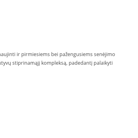
naujinti ir pirmiesiems bei pažengusiems senėjimo
 aktyvų stiprinamąjį kompleksą, padedantį palaikyti