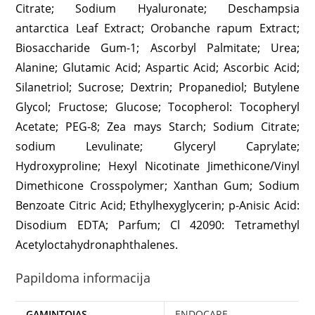
Citrate; Sodium Hyaluronate; Deschampsia
antarctica Leaf Extract; Orobanche rapum Extract;
Biosaccharide Gum-1; Ascorbyl Palmitate; Urea;
Alanine; Glutamic Acid; Aspartic Acid; Ascorbic Acid;
Silanetriol; Sucrose; Dextrin; Propanediol; Butylene
Glycol; Fructose; Glucose; Tocopherol: Tocopheryl
Acetate; PEG-8; Zea mays Starch; Sodium Citrate;
sodium Levulinate; Glyceryl Caprylate;
Hydroxyproline; Hexyl Nicotinate Jimethicone/Vinyl
Dimethicone Crosspolymer; Xanthan Gum; Sodium
Benzoate Citric Acid; Ethylhexyglycerin; p-Anisic Acid:
Disodium EDTA; Parfum; Cl 42090: Tetramethyl
Acetyloctahydronaphthalenes.
Papildoma informacija
GAMINTOJAS
ENDOCARE