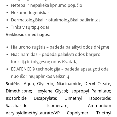
Netepa ir nepalieka lipnumo pojūčio
Nekomedogeniškas
Dermatologiškai ir oftalmologiškai patikrintas
Tinka visų tipų odai
Veikliosios medžiagos:
Hialurono rūgštis – padeda palaikyti odos drėgmę
Niacinamidas – padeda palaikyti odos barjero
funkciją ir tolygesnę odos išvaizdą
EDAFENCE® technologija – padeda apsaugoti odą
nuo išorinių aplinkos veiksnių
Sudėtis:
Aqua; Glycerin; Niacinamide; Decyl Oleate;
Dimethicone; Hexylene Glycol; Isopropyl Palmitate;
Isosorbide Dicaprylate; Dimethyl Isosorbide;
Saccharide Isomerate; Ammonium
Acryloyldimethyltaurate/VP Copolymer: Triethyl