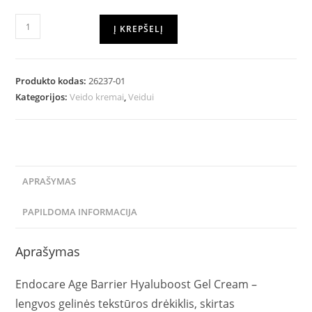
Į KREPŠELĮ
Produkto kodas:
26237-01
Kategorijos:
Veido kremai
,
Veidui
APRAŠYMAS
PAPILDOMA INFORMACIJA
Aprašymas
Endocare Age Barrier Hyaluboost Gel Cream –
lengvos gelinės tekstūros drėkiklis, skirtas