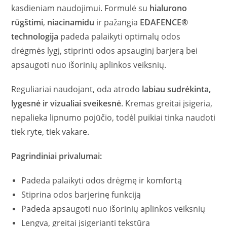
kasdieniam naudojimui. Formulė su
hialurono
rūgštimi
,
niacinamidu
ir pažangia
EDAFENCE®
technologija
padeda palaikyti optimalų odos
drėgmės lygį, stiprinti odos apsauginį barjerą bei
apsaugoti nuo išorinių aplinkos veiksnių.
Reguliariai naudojant, oda atrodo
labiau sudrėkinta,
lygesnė ir vizualiai sveikesnė
. Kremas greitai įsigeria,
nepalieka lipnumo pojūčio, todėl puikiai tinka naudoti
tiek ryte, tiek vakare.
Pagrindiniai privalumai:
Padeda palaikyti odos drėgmę ir komfortą
Stiprina odos barjerinę funkciją
Padeda apsaugoti nuo išorinių aplinkos veiksnių
Lengva, greitai įsigerianti tekstūra