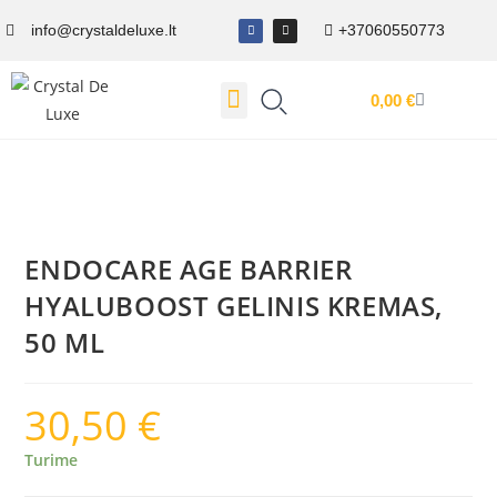
info@crystaldeluxe.lt
+37060550773
0,00
€
Dovanų Kuponas
ENDOCARE AGE BARRIER
HYALUBOOST GELINIS KREMAS,
50 ML
30,50
€
Turime