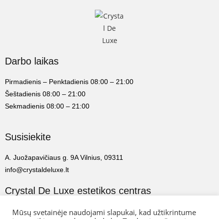
Darbo laikas
Pirmadienis – Penktadienis 08:00 – 21:00
Šeštadienis 08:00 – 21:00
Sekmadienis 08:00 – 21:00
Susisiekite
A. Juožapavičiaus g. 9A Vilnius, 09311
info@crystaldeluxe.lt
Crystal De Luxe estetikos centras
2022 Crystal De Luxe estetikos centras. Visos teisės saugomos.
Mūsų svetainėje naudojami slapukai, kad užtikrintume