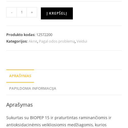
-
+
Į KREPŠELĮ
Produkto kodas:
12572200
Kategorijos:
Aknė
,
Pagal odos problemą
,
Veidui
APRAŠYMAS
PAPILDOMA INFORMACIJA
Aprašymas
Sukurtas su BIOPEP 15 ir praturtintas raminančiomis ir
antioksidacinėmis veikliosiomis medžiagomis, kurios