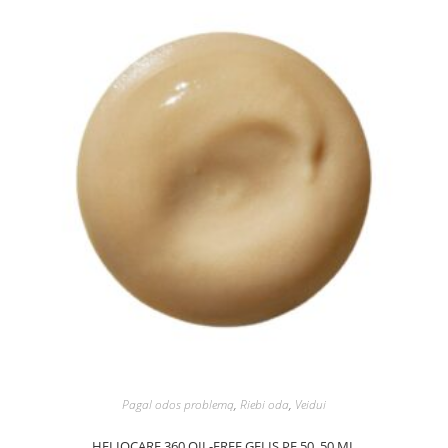
Pagal odos problemą
,
Riebi oda
,
Veidui
HELIOCARE 360 OIL-FREE GELIS PF 50, 50 ML