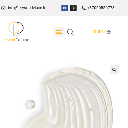
info@crystaldeluxe.lt
+37060550773
0,00
€
Dovanų Kuponas
🔍