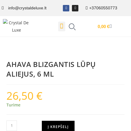
info@crystaldeluxe.lt
+37060550773
0,00
€
Dovanų Kuponas
AHAVA BLIZGANTIS LŪPŲ
ALIEJUS, 6 ML
26,50
€
Turime
Į KREPŠELĮ