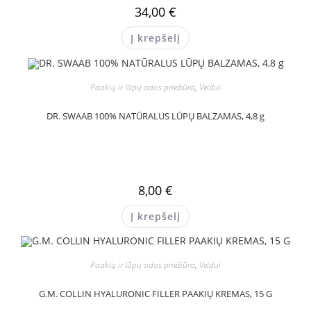
34,00
€
Į krepšelį
Paakių ir lūpų odos priežiūra
,
Veidui
DR. SWAAB 100% NATŪRALUS LŪPŲ BALZAMAS, 4,8 g
8,00
€
Į krepšelį
Paakių ir lūpų odos priežiūra
,
Veidui
G.M. COLLIN HYALURONIC FILLER PAAKIŲ KREMAS, 15 G