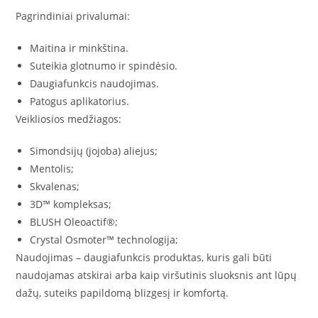
Pagrindiniai privalumai:
Maitina ir minkština.
Suteikia glotnumo ir spindėsio.
Daugiafunkcis naudojimas.
Patogus aplikatorius.
Veikliosios medžiagos:
Simondsijų (jojoba) aliejus;
Mentolis;
Skvalenas;
3D™ kompleksas;
BLUSH Oleoactif®;
Crystal Osmoter™ technologija;
Naudojimas – daugiafunkcis produktas, kuris gali būti
naudojamas atskirai arba kaip viršutinis sluoksnis ant lūpų
dažų, suteiks papildomą blizgesį ir komfortą.