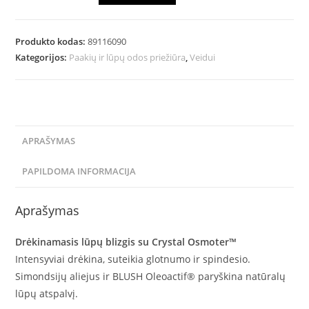
Produkto kodas:
89116090
Kategorijos:
Paakių ir lūpų odos priežiūra
,
Veidui
APRAŠYMAS
PAPILDOMA INFORMACIJA
Aprašymas
Drėkinamasis lūpų blizgis su Crystal Osmoter™
Intensyviai drėkina, suteikia glotnumo ir spindesio.
Simondsijų aliejus ir BLUSH Oleoactif® paryškina natūralų
lūpų atspalvį.